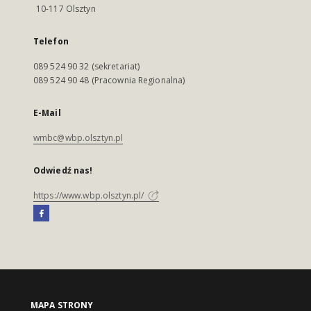
10-117 Olsztyn
Telefon
089 524 90 32 (sekretariat)
089 524 90 48 (Pracownia Regionalna)
E-Mail
wmbc@wbp.olsztyn.pl
Odwiedź nas!
https://www.wbp.olsztyn.pl/
MAPA STRONY