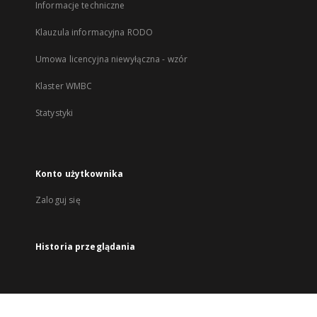
Informacje techniczne
Klauzula informacyjna RODO
Umowa licencyjna niewyłączna - wzór
Klaster WMBC
Statystyki
Konto użytkownika
Zaloguj się
Historia przeglądania