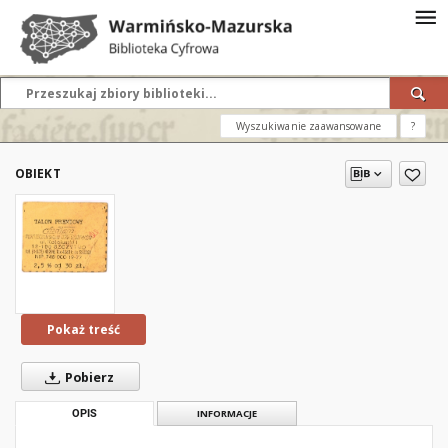
Wyszukiwanie zaawansowane
?
OBIEKT
Pokaż treść
Pobierz
OPIS
INFORMACJE