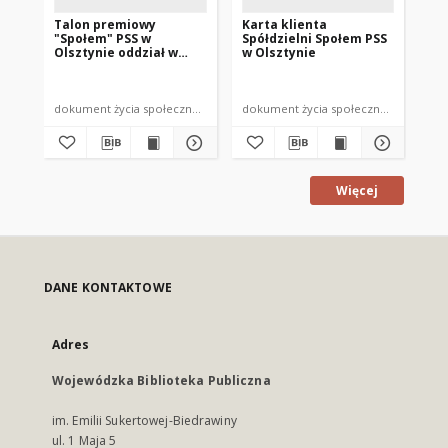
Talon premiowy
Karta klienta
De
"Społem" PSS w
Spółdzielni Społem PSS
pr
Olsztynie oddział w
w Olsztynie
sp
Szczytnie
dokument życia społecznego
dokument życia społecznego
dok
Więcej
DANE KONTAKTOWE
Adres
Wojewódzka Biblioteka Publiczna
im. Emilii Sukertowej-Biedrawiny
ul. 1 Maja 5