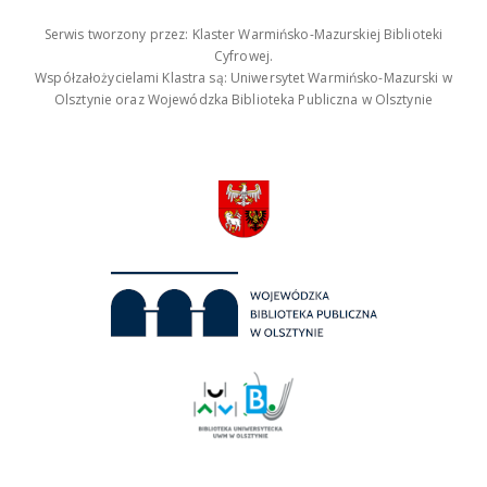
Serwis tworzony przez: Klaster Warmińsko-Mazurskiej Biblioteki
Cyfrowej.
Współzałożycielami Klastra są: Uniwersytet Warmińsko-Mazurski w
Olsztynie oraz Wojewódzka Biblioteka Publiczna w Olsztynie