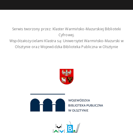
Serwis tworzony przez: Klaster Warmińsko-Mazurskiej Biblioteki
Cyfrowej.
Współzałożycielami Klastra są: Uniwersytet Warmińsko-Mazurski w
Olsztynie oraz Wojewódzka Biblioteka Publiczna w Olsztynie