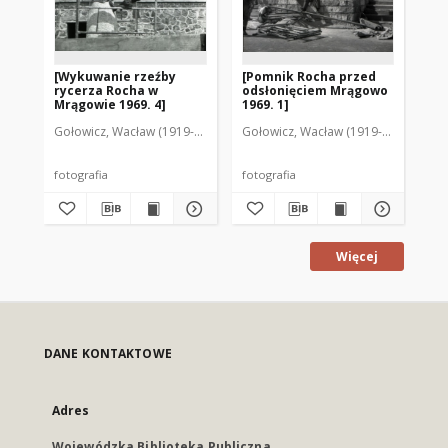
[Wykuwanie rzeźby
[Pomnik Rocha przed
[P
rycerza Rocha w
odsłonięciem Mrągowo
od
Mrągowie 1969. 4]
1969. 1]
196
Gołowicz, Wacław (1919-1983). Fot.
Gołowicz, Wacław (1919-1983). Fot.
Goł
fotografia
fotografia
fot
Więcej
DANE KONTAKTOWE
Adres
Wojewódzka Biblioteka Publiczna