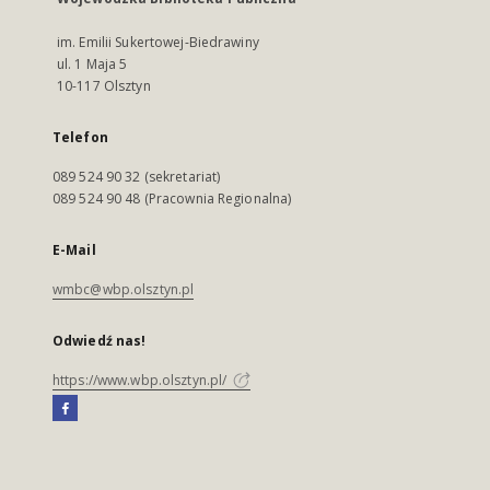
im. Emilii Sukertowej-Biedrawiny
ul. 1 Maja 5
10-117 Olsztyn
Telefon
089 524 90 32 (sekretariat)
089 524 90 48 (Pracownia Regionalna)
E-Mail
wmbc@wbp.olsztyn.pl
Odwiedź nas!
https://www.wbp.olsztyn.pl/