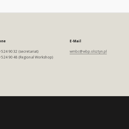
one
E-Mail
 524 90 32 (secretariat)
wmbc@wbp.olsztyn.pl
 524 90 48 (Regional Workshop)