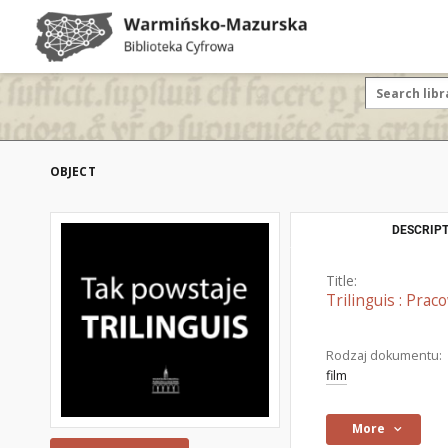
OBJECT
DESCRIPT
Title:
Trilinguis : Pra
Rodzaj dokumentu:
film
More