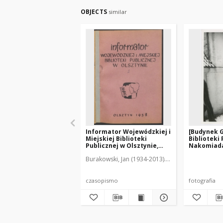
OBJECTS
similar
Informator Wojewódzkiej i
[Budynek 
Miejskiej Biblioteki
Biblioteki 
Publicznej w Olsztynie,
Nakomiad
1958, z. 2
Burakowski, Jan (1934-2013). Red.
Giżyńska, Hali
czasopismo
fotografia