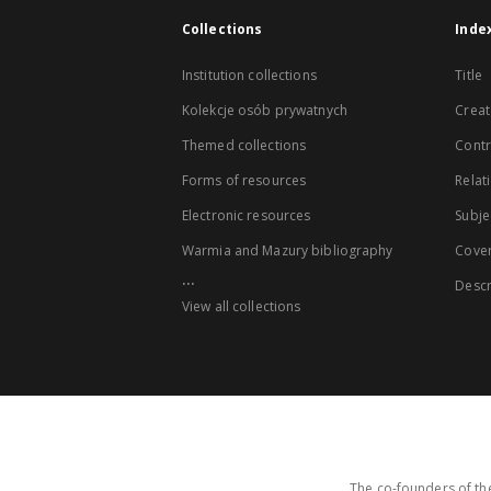
Collections
Inde
Institution collections
Title
Kolekcje osób prywatnych
Creat
Themed collections
Contr
Forms of resources
Relat
Electronic resources
Subje
Warmia and Mazury bibliography
Cove
...
Descr
View all collections
The co-founders of the