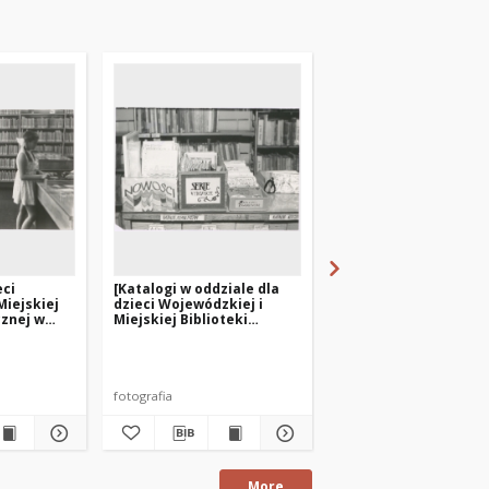
eci
[Katalogi w oddziale dla
[Wypożyczalnia dla
Miejskiej
dzieci Wojewódzkiej i
dorosłych Wojewódzki
cznej w
Miejskiej Biblioteki
Miejskiej Biblioteki
l.
Publicznej w Olsztynie
Publicznej w Olsztyni
d.
Wróblewski, Jan (1926-2009). Red.
filia nr 3]
przy ul. Limanowskiego –
przy ul. Limanowskie
filia nr 3]
filia nr 3]
fotografia
fotografia
More