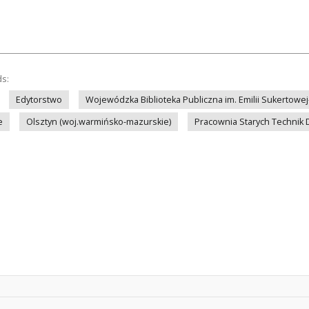
ds:
Edytorstwo
Wojewódzka Biblioteka Publiczna im. Emilii Sukertowej
e
Olsztyn (woj.warmińsko-mazurskie)
Pracownia Starych Technik 