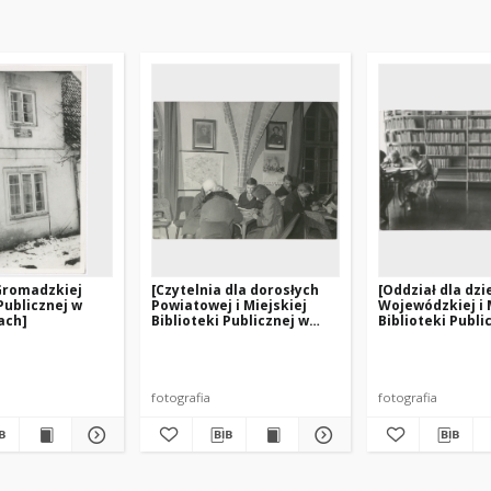
Gromadzkiej
[Czytelnia dla dorosłych
[Oddział dla dzi
Publicznej w
Powiatowej i Miejskiej
Wojewódzkiej i 
ach]
Biblioteki Publicznej w
Biblioteki Publi
Pasłęku]
Olsztynie przy u
na (1932-2012). Red.
Narwoysz, Antoni. Red.
Wajsbrot, Tamara (1923-2015). Re
Limanowskiego – 
fotografia
fotografia