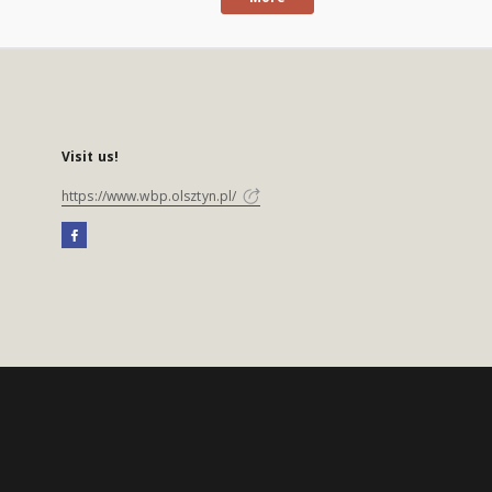
Visit us!
https://www.wbp.olsztyn.pl/