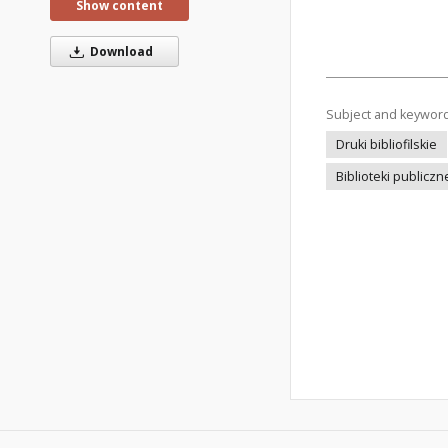
Show content
Download
Subject and keywor
Druki bibliofilskie
Biblioteki publiczn