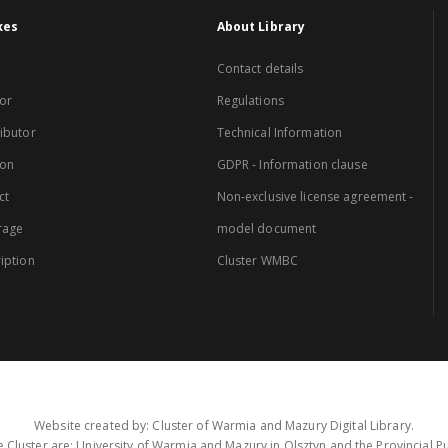
xes
About Library
Contact details
or
Regulations
ibutor
Technical Information
ion
GDPR - Information clause
ct
Non-exclusive license agreement -
rage
model document
iption
Cluster WMBC
Website created by: Cluster of Warmia and Mazury Digital Library.
 Cluster are: University of Warmia and Mazury in Olsztyn and the Provincial Pub