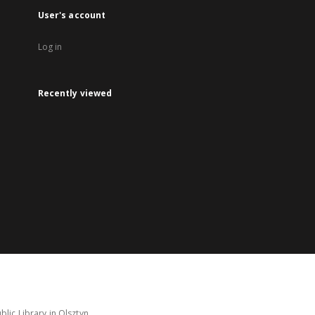
User's account
Log in
Recently viewed
lic Library in Olsztyn.