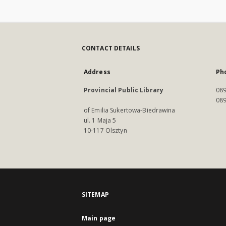
CONTACT DETAILS
Address
Ph
Provincial Public Library
089
089
of Emilia Sukertowa-Biedrawina
ul. 1 Maja 5
10-117 Olsztyn
SITEMAP
Main page