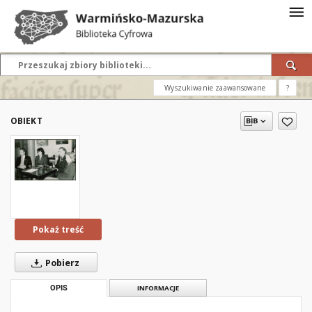
Wyszukiwanie zaawansowane
?
OBIEKT
Pokaż treść
Pobierz
OPIS
INFORMACJE