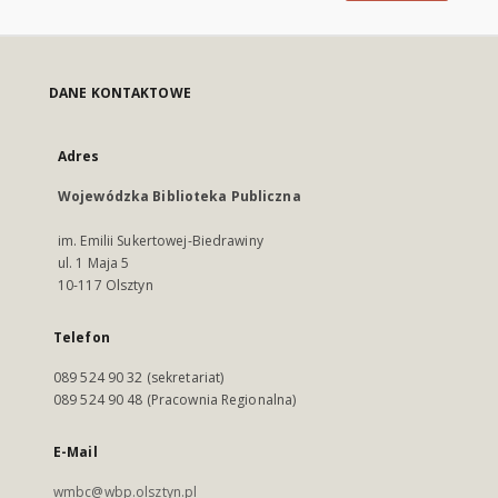
DANE KONTAKTOWE
Adres
Wojewódzka Biblioteka Publiczna
im. Emilii Sukertowej-Biedrawiny
ul. 1 Maja 5
10-117 Olsztyn
Telefon
089 524 90 32 (sekretariat)
089 524 90 48 (Pracownia Regionalna)
E-Mail
wmbc@wbp.olsztyn.pl