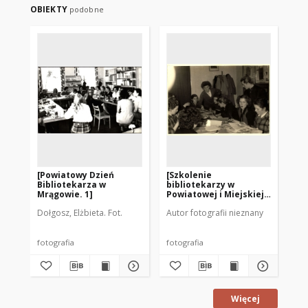
OBIEKTY
podobne
[Powiatowy Dzień
[Szkolenie
[Bi
Bibliotekarza w
bibliotekarzy w
Bia
Mrągowie. 1]
Powiatowej i Miejskiej
Bib
Bibliotece Publicznej w
Mr
Dołgosz, Elżbieta. Fot.
Autor fotografii nieznany
Aut
Mrągowie 1957]
fotografia
fotografia
fot
Więcej