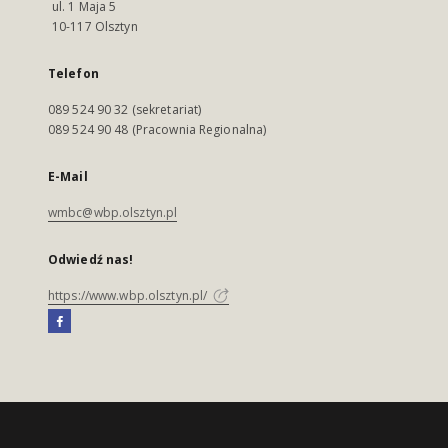
ul. 1 Maja 5
10-117 Olsztyn
Telefon
089 524 90 32 (sekretariat)
089 524 90 48 (Pracownia Regionalna)
E-Mail
wmbc@wbp.olsztyn.pl
Odwiedź nas!
https://www.wbp.olsztyn.pl/