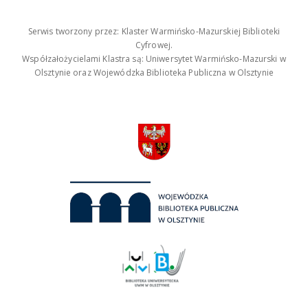
Serwis tworzony przez: Klaster Warmińsko-Mazurskiej Biblioteki
Cyfrowej.
Współzałożycielami Klastra są: Uniwersytet Warmińsko-Mazurski w
Olsztynie oraz Wojewódzka Biblioteka Publiczna w Olsztynie