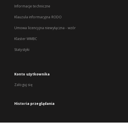
Informacje techniczne
Klauzula informacyjna RODO
Umowa licencyjna niewyłączna - wzór
Klaster WMBC
Statystyki
Konto użytkownika
Zaloguj się
Historia przeglądania