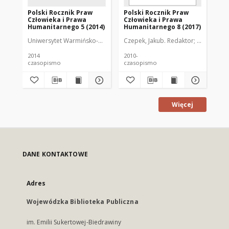
Polski Rocznik Praw
Polski Rocznik Praw
Po
Człowieka i Prawa
Człowieka i Prawa
Cz
Humanitarnego 5 (2014)
Humanitarnego 8 (2017)
Hu
Uniwersytet Warmińsko-Mazurski (Olsztyn). Katedra Praw Człowieka i
Czepek, Jakub. Redaktor
Lubiszewski
Uni
2014
2010-
201
czasopismo
czasopismo
cz
Więcej
DANE KONTAKTOWE
Adres
Wojewódzka Biblioteka Publiczna
im. Emilii Sukertowej-Biedrawiny