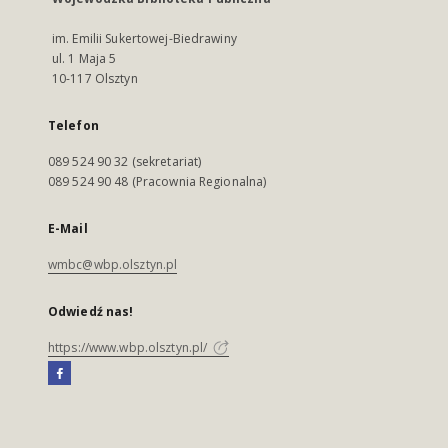
im. Emilii Sukertowej-Biedrawiny
ul. 1 Maja 5
10-117 Olsztyn
Telefon
089 524 90 32 (sekretariat)
089 524 90 48 (Pracownia Regionalna)
E-Mail
wmbc@wbp.olsztyn.pl
Odwiedź nas!
https://www.wbp.olsztyn.pl/