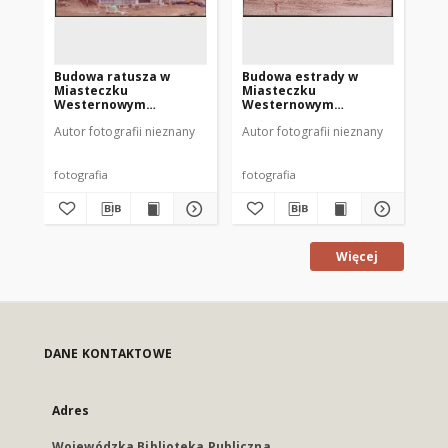
Budowa ratusza w
Budowa estrady w
Bu
Miasteczku
Miasteczku
We
Westernowym
Westernowym
Mro
Mrongoville. [2]
Mrongoville. [1]
Autor fotografii nieznany
Autor fotografii nieznany
Aut
fotografia
fotografia
fot
Więcej
DANE KONTAKTOWE
Adres
Wojewódzka Biblioteka Publiczna