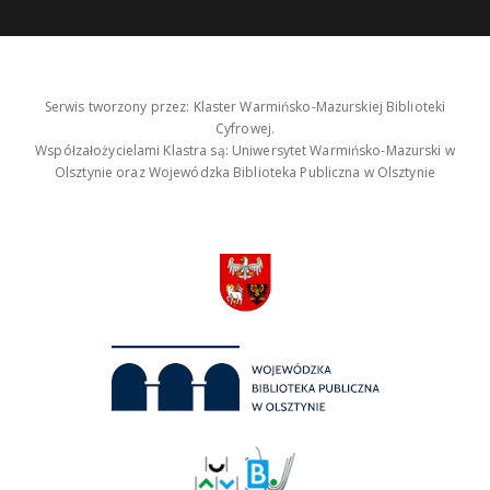
Serwis tworzony przez: Klaster Warmińsko-Mazurskiej Biblioteki
Cyfrowej.
Współzałożycielami Klastra są: Uniwersytet Warmińsko-Mazurski w
Olsztynie oraz Wojewódzka Biblioteka Publiczna w Olsztynie