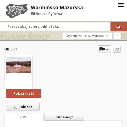
Wyszukiwanie zaawansowane
?
OBIEKT
Pokaż treść
Pobierz
OPIS
INFORMACJE