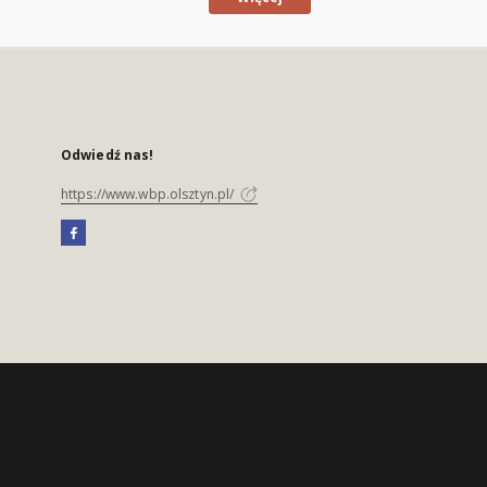
Odwiedź nas!
https://www.wbp.olsztyn.pl/