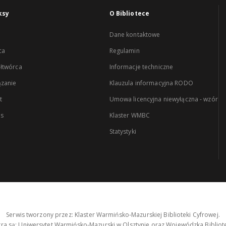
ksy
O Bibliotece
Dane kontaktowe
ca
Regulamin
łtwórca
Informacje techniczne
zanie
Klauzula informacyjna RODO
t
Umowa licencyjna niewyłączna - wzór
es
Klaster WMBC
Statystyki
Serwis tworzony przez: Klaster Warmińsko-Mazurskiej Biblioteki Cyfrowej.
tra są: Uniwersytet Warmińsko-Mazurski w Olsztynie oraz Wojewódzka Bibliote