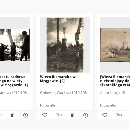
asztu radiowo-
Wieża Bismarcka w
[Wieża Bismarck
ego na wieży
Mrągowie. [2]
nieistniejący d
w Mrągowie. 1]
Sikorskiego w 
acław (1919-1983). Fot.
Gołowicz, Wacław (1919-1983). Fot.
Autor fotografii n
fotografia
fotografia