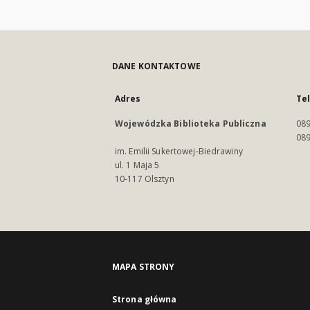
DANE KONTAKTOWE
Adres
Te
Wojewódzka Biblioteka Publiczna
089
089
im. Emilii Sukertowej-Biedrawiny
ul. 1 Maja 5
10-117 Olsztyn
MAPA STRONY
Strona główna