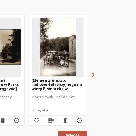
a i
[Elementy masztu
Wodociągowa wieża
om w Parku
radiowo-telewizyjnego na
ciśnień w Mrągowie
Mrągowie]
wieży Bismarcka w
Mrągowie. 1]
ieznany
Modzelewski, Marian. Fot.
Modzelewski, Marian. Fo
fotografia
fotografia
Więcej