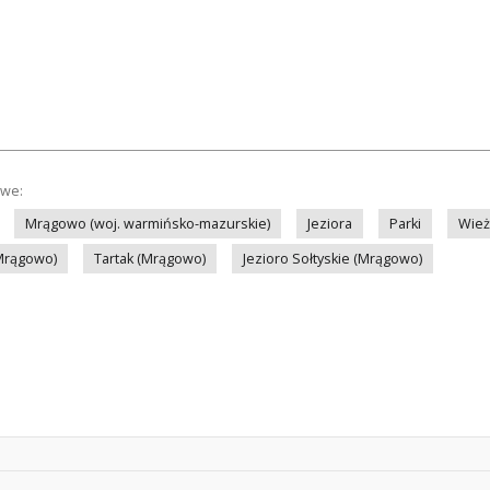
owe:
Mrągowo (woj. warmińsko-mazurskie)
Jeziora
Parki
Wie
(Mrągowo)
Tartak (Mrągowo)
Jezioro Sołtyskie (Mrągowo)