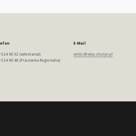
lefon
E-Mail
 524 90 32 (sekretariat)
wmbc@wbp.olsztyn.pl
 524 90 48 (Pracownia Regionalna)