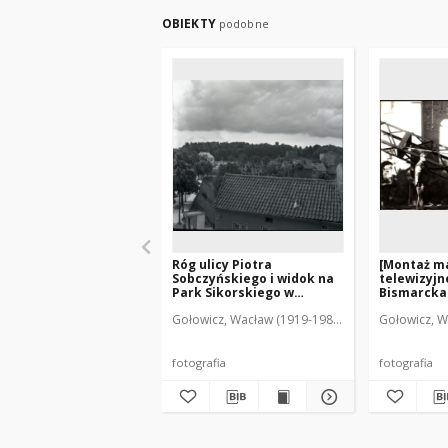
OBIEKTY
podobne
Róg ulicy Piotra
[Montaż m
Sobczyńskiego i widok na
telewizyjn
Park Sikorskiego w
Bismarcka 
Mrągowie. [1]
Gołowicz, Wacław (1919-1983). Fot.
Gołowicz, W
fotografia
fotografia