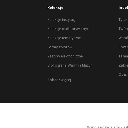
Kolekcje
Inde
Kolekcje instytucji
Tytuł
Kolekcje osób prywatnych
Twór
Kolekcje tematyczne
Wspó
Formy zbiorów
Powią
Zasoby elektroniczne
Tema
Bibliografia Warmii i Mazur
Zakr
...
Opis
Zobacz więcej
Współzałożycielami Klas