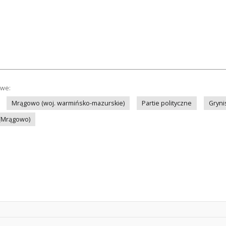
owe:
Mrągowo (woj. warmińsko-mazurskie)
Partie polityczne
Grynis
 (Mrągowo)