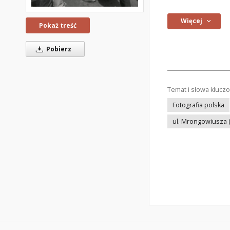
Więcej
Pokaż treść
Pobierz
Temat i słowa klucz
Fotografia polska
ul. Mrongowiusza