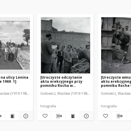
 na ulicy Lenina
[Uroczyste odczytanie
[Uroczyste wmu
 1969. 1]
aktu erekcyjnego przy
aktu erekcyjneg
pomniku Rocha w
pomniku Rocha
Mrągowie 1969]
Mrągowie 1969]
acław (1919-1983). Fot.
Gołowicz, Wacław (1919-1983). Fot.
Gołowicz, Wacław 
fotografia
fotografia