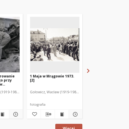
rowanie
1 Maja w Mrągowie 1973.
Wojewódzkie dożynki
o przy
[2]
Mrągowie 1968. [3]
 w
(1919-1983). Fot.
Gołowicz, Wacław (1919-1983). Fot.
Gołowicz, Wacław (1919-
fotografia
fotografia
Więcej