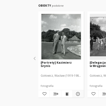
OBIEKTY
podobne
[Portrety] Kazimierz
[Delegacja
Grynis
w Mrągowie
Gołowicz, Wacław (1919-1983). Fot.
Gołowicz, W
fotografia
fotografia