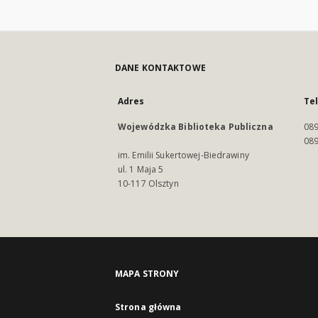
DANE KONTAKTOWE
Adres
Te
Wojewódzka Biblioteka Publiczna
089
089
im. Emilii Sukertowej-Biedrawiny
ul. 1 Maja 5
10-117 Olsztyn
MAPA STRONY
Strona główna