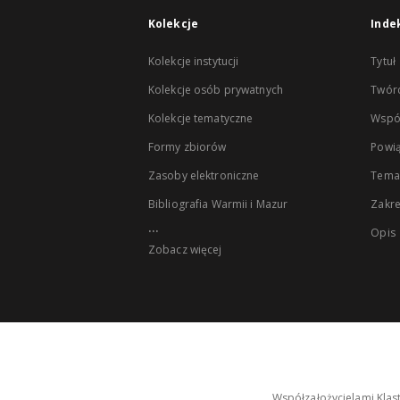
Kolekcje
Inde
Kolekcje instytucji
Tytuł
Kolekcje osób prywatnych
Twór
Kolekcje tematyczne
Wspó
Formy zbiorów
Powią
Zasoby elektroniczne
Tema
Bibliografia Warmii i Mazur
Zakr
...
Opis
Zobacz więcej
Współzałożycielami Klas