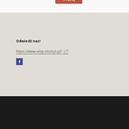
Odwiedź nas!
https://www.wbp.olsztyn.pl/