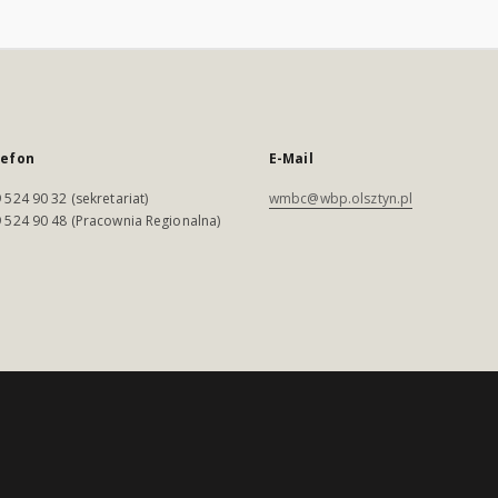
lefon
E-Mail
 524 90 32 (sekretariat)
wmbc@wbp.olsztyn.pl
 524 90 48 (Pracownia Regionalna)