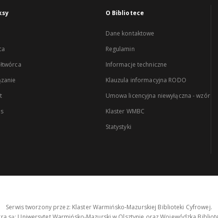
ksy
O Bibliotece
Dane kontaktowe
ca
Regulamin
łtwórca
Informacje techniczne
zanie
Klauzula informacyjna RODO
t
Umowa licencyjna niewyłączna - wzór
es
Klaster WMBC
Statystyki
Serwis tworzony przez: Klaster Warmińsko-Mazurskiej Biblioteki Cyfrowej.
tra są: Uniwersytet Warmińsko-Mazurski w Olsztynie oraz Wojewódzka Bibliote