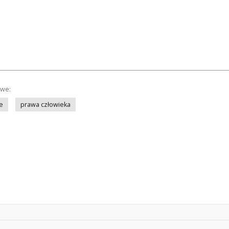
owe:
e
prawa człowieka