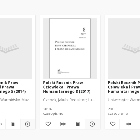
znik Praw
Polski Rocznik Praw
Polski Rocznik 
i Prawa
Człowieka i Prawa
Człowieka i Pra
ego 5 (2014)
Humanitarnego 8 (2017)
Humanitarnego 6
dra Praw Człowieka i Prawa Europejskiego
 Warmińsko-Mazurski (Olsztyn). Katedra Praw Człowieka i Prawa Europejskiego
Czepek, Jakub. Redaktor
Lubiszewski, Maciej. Redaktor
Uniwersytet Warmi
2010-
2015
czasopismo
czasopismo