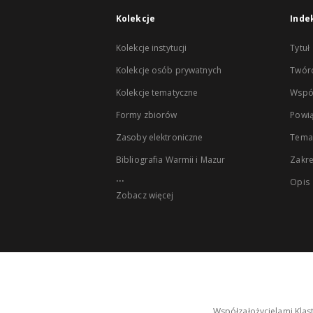
Kolekcje
Inde
Kolekcje instytucji
Tytuł
Kolekcje osób prywatnych
Twór
Kolekcje tematyczne
Wspó
Formy zbiorów
Powią
Zasoby elektroniczne
Tema
Bibliografia Warmii i Mazur
Zakr
...
Opis
Zobacz więcej
Współzałożycielami Klas