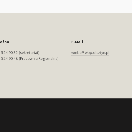
lefon
E-Mail
 524 90 32 (sekretariat)
wmbc@wbp.olsztyn.pl
 524 90 48 (Pracownia Regionalna)