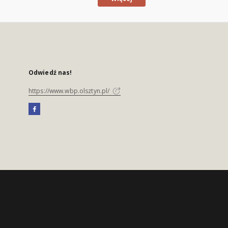
Odwiedź nas!
https://www.wbp.olsztyn.pl/