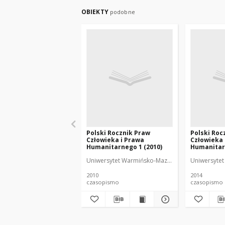
OBIEKTY
podobne
Polski Rocznik Praw
Polski Roc
Człowieka i Prawa
Człowieka 
Humanitarnego 1 (2010)
Humanitarn
Uniwersytet Warmińsko-Mazurski (Olsztyn). Kate
Uniwersytet
2010
2014
czasopismo
czasopismo