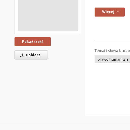
Więcej
Pokaż treść
Temat i słowa klucz
Pobierz
prawo humanitarn