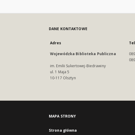
DANE KONTAKTOWE
Adres
Te
Wojewódzka Biblioteka Publiczna
089
089
im. Emilii Sukertowej-Biedrawiny
ul. 1 Maja 5
10-117 Olsztyn
MAPA STRONY
Strona główna