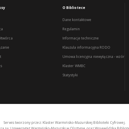
ksy
O Bibliotece
Dane kontaktowe
ca
Regulamin
łtwórca
Informacje techniczne
zanie
Klauzula informacyjna RODO
t
Umowa licencyjna niewyłączna - wzór
es
Klaster WMBC
Statystyki
Serwis tworzony przez: Klaster Warmińsko-Mazurskiej Biblioteki Cyfrowej.
tra są: Uniwersytet Warmińsko-Mazurski w Olsztynie oraz Wojewódzka Bibliote