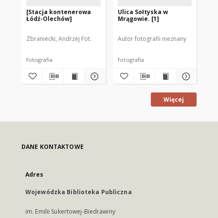
[Stacja kontenerowa
Ulica Sołtyska w
[M
Łódź-Olechów]
Mrągowie. [1]
wą
Zbraniecki, Andrzej Fot.
Autor fotografii nieznany
Zbo
fotografia
fotografia
fot
Więcej
DANE KONTAKTOWE
Adres
Wojewódzka Biblioteka Publiczna
im. Emilii Sukertowej-Biedrawiny