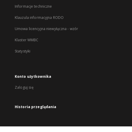
Informacje techniczne
Klauzula informacyjna RODO
Umowa licencyjna niewyłączna - wzór
Klaster WMBC
Statystyki
Konto użytkownika
Zaloguj się
Historia przeglądania