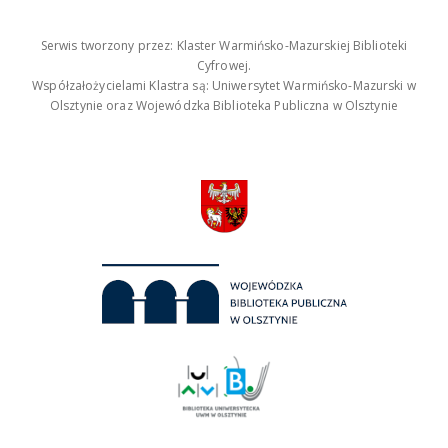
Serwis tworzony przez: Klaster Warmińsko-Mazurskiej Biblioteki
Cyfrowej.
Współzałożycielami Klastra są: Uniwersytet Warmińsko-Mazurski w
Olsztynie oraz Wojewódzka Biblioteka Publiczna w Olsztynie