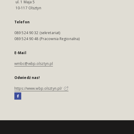
ul. 1 Maja 5
10-117 Olsztyn
Telefon
089 524 90 32 (sekretariat)
089 524 90 48 (Pracownia Regionalna)
E-Mail
wmbc@wbp.olsztyn.pl
Odwiedź nas!
https://www.wbp.olsztyn.pl/