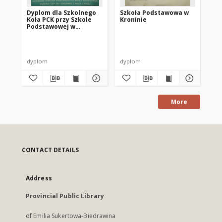
Dyplom dla Szkolnego
Szkoła Podstawowa w
[P
Koła PCK przy Szkole
Kroninie
Sz
Podstawowej w
Kr
Kroninie
dyplom
dyplom
dy
More
CONTACT DETAILS
Address
Provincial Public Library
of Emilia Sukertowa-Biedrawina