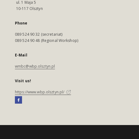
ul. 1 Maja 5
10-117 Olsztyn
Phone
089 524 90 32 (secretariat)
089 524 90 48 (Regional Workshop)
E-Mail
wmbc@wbp.olsztyn.pl
Visit us!
https://www.wbp.olsztyn.pl/