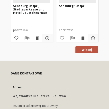
Sensburg Ostpr.,
Sensburg/ Ostpr.
Sen
Stadtsparkasse und
Ma
Hotel Deutsches Haus
pocztówka
pocztówka
po
Więcej
DANE KONTAKTOWE
Adres
Wojewódzka Biblioteka Publiczna
im. Emilii Sukertowej-Biedrawiny