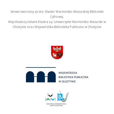
Serwis tworzony przez: Klaster Warmińsko-Mazurskiej Biblioteki
Cyfrowej.
Współzałożycielami Klastra są: Uniwersytet Warmińsko-Mazurski w
Olsztynie oraz Wojewódzka Biblioteka Publiczna w Olsztynie