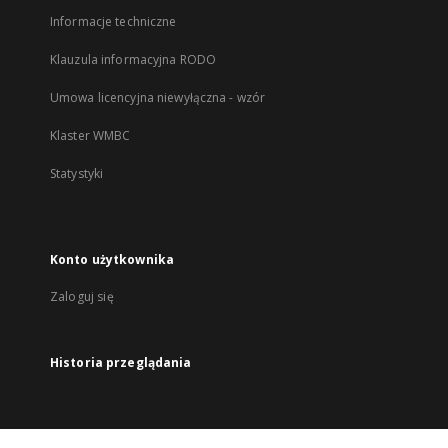
Informacje techniczne
Klauzula informacyjna RODO
Umowa licencyjna niewyłączna - wzór
Klaster WMBC
Statystyki
Konto użytkownika
Zaloguj się
Historia przeglądania