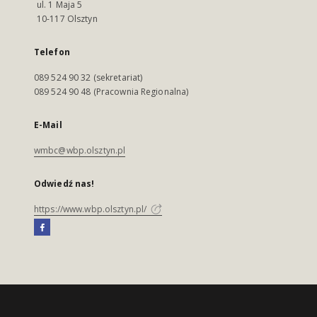
ul. 1 Maja 5
10-117 Olsztyn
Telefon
089 524 90 32 (sekretariat)
089 524 90 48 (Pracownia Regionalna)
E-Mail
wmbc@wbp.olsztyn.pl
Odwiedź nas!
https://www.wbp.olsztyn.pl/