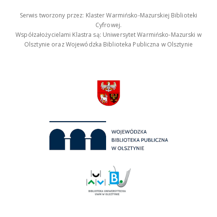
Serwis tworzony przez: Klaster Warmińsko-Mazurskiej Biblioteki
Cyfrowej.
Współzałożycielami Klastra są: Uniwersytet Warmińsko-Mazurski w
Olsztynie oraz Wojewódzka Biblioteka Publiczna w Olsztynie