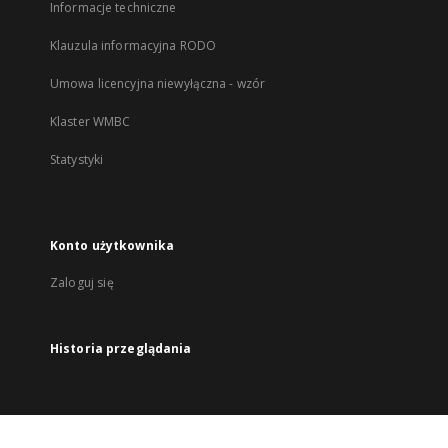
Informacje techniczne
Klauzula informacyjna RODO
Umowa licencyjna niewyłączna - wzór
Klaster WMBC
Statystyki
Konto użytkownika
Zaloguj się
Historia przeglądania