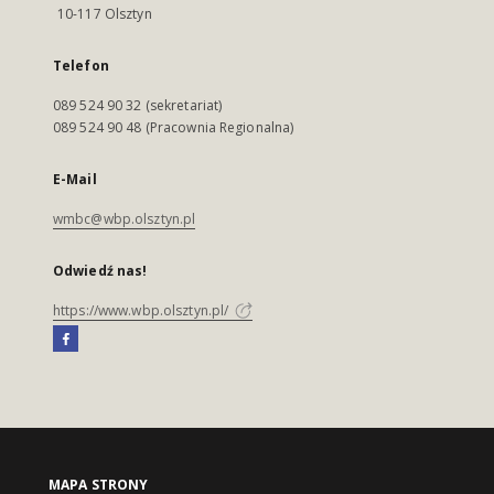
10-117 Olsztyn
Telefon
089 524 90 32 (sekretariat)
089 524 90 48 (Pracownia Regionalna)
E-Mail
wmbc@wbp.olsztyn.pl
Odwiedź nas!
https://www.wbp.olsztyn.pl/
MAPA STRONY