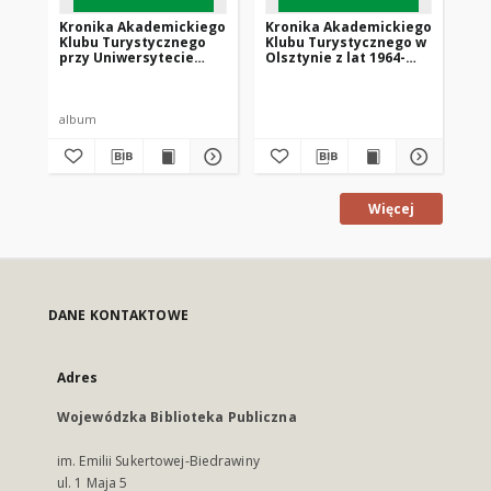
Kronika Akademickiego
Kronika Akademickiego
Kr
Klubu Turystycznego
Klubu Turystycznego w
Kl
przy Uniwersytecie
Olsztynie z lat 1964-
pr
Warmińsko-Mazurskim
1979
Ro
w Olsztynie z lat 2002-
Ols
2006
19
album
al
Więcej
DANE KONTAKTOWE
Adres
Wojewódzka Biblioteka Publiczna
im. Emilii Sukertowej-Biedrawiny
ul. 1 Maja 5