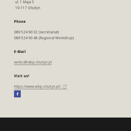
ul. 1 Maja 5
10-117 Olsztyn
Phone
089 524 90 32 (secretariat)
089 524 90 48 (Regional Workshop)
E-Mail
wmbc@wbp.olsztyn.pl
Visit us!
https://www.wbp.olsztyn.pl/