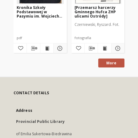
Kronika Szkoły
[Przemarsz harcerzy
[O
Podstawowej w
Gminnego Hufca ZHP
Pasymiu im. Wojciecha
ulicami Ostródy]
Kętrzyńskiego z lat
Czerniewski, Ryszard. Fot.
Aut
1945-1965
pdf
fotografia
fot
More
CONTACT DETAILS
Address
Provincial Public Library
of Emilia Sukertowa-Biedrawina