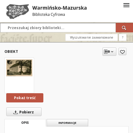
Wyszukiwanie zaawansowane
?
OBIEKT
Pokaż treść
Pobierz
OPIS
INFORMACJE