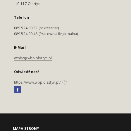
10-117 Olsztyn
Telefon
089 524 90 32 (sekretariat)
089 524 90 48 (Pracownia Regionalna)
E-Mail
wmbc@wbp.olsztyn.pl
Odwiedź nas!
https://www.wbp.olsztyn.pl/
MAPA STRONY