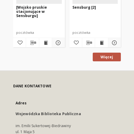
[Wojsko pruskie
Sensburg [2]
Se
stacjonujące w
III
Sensburgu]
No
pocztówka
pocztówka
po
Więcej
DANE KONTAKTOWE
Adres
Wojewódzka Biblioteka Publiczna
im. Emilii Sukertowej-Biedrawiny
ul. 1 Maja 5