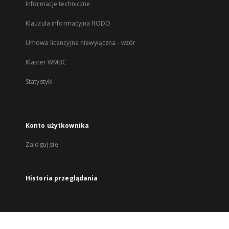
Informacje techniczne
Klauzula informacyjna RODO
Umowa licencyjna niewyłączna - wzór
Klaster WMBC
Statystyki
Konto użytkownika
Zaloguj się
Historia przeglądania