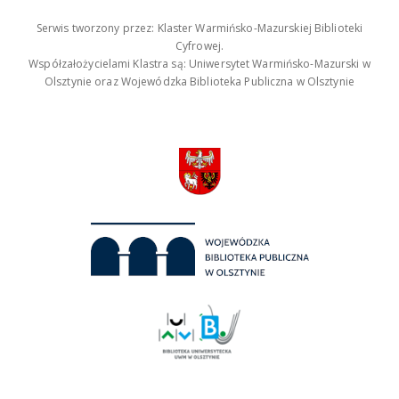
Serwis tworzony przez: Klaster Warmińsko-Mazurskiej Biblioteki
Cyfrowej.
Współzałożycielami Klastra są: Uniwersytet Warmińsko-Mazurski w
Olsztynie oraz Wojewódzka Biblioteka Publiczna w Olsztynie