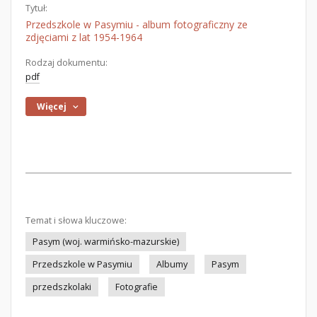
Tytuł:
Przedszkole w Pasymiu - album fotograficzny ze
zdjęciami z lat 1954-1964
Rodzaj dokumentu:
pdf
Więcej
Temat i słowa kluczowe:
Pasym (woj. warmińsko-mazurskie)
Przedszkole w Pasymiu
Albumy
Pasym
przedszkolaki
Fotografie