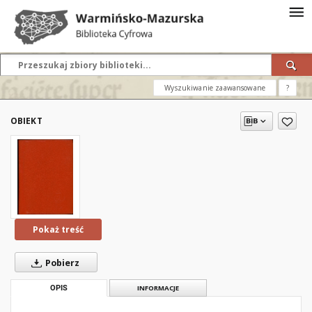
Wyszukiwanie zaawansowane
?
OBIEKT
Pokaż treść
Pobierz
OPIS
INFORMACJE