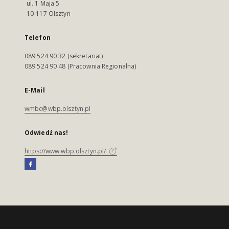
ul. 1 Maja 5
10-117 Olsztyn
Telefon
089 524 90 32 (sekretariat)
089 524 90 48 (Pracownia Regionalna)
E-Mail
wmbc@wbp.olsztyn.pl
Odwiedź nas!
https://www.wbp.olsztyn.pl/