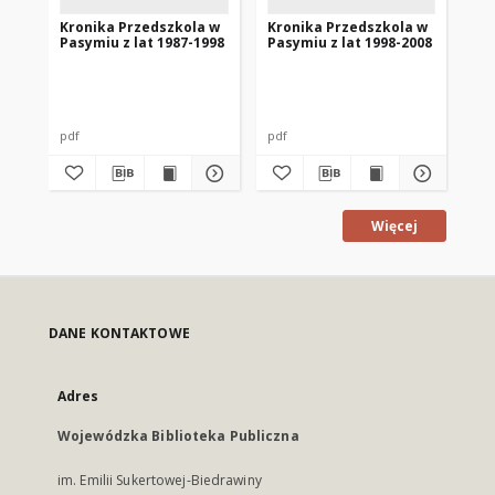
Kronika Przedszkola w
Kronika Przedszkola w
Kr
Pasymiu z lat 1987-1998
Pasymiu z lat 1998-2008
Pa
pdf
pdf
pdf
Więcej
DANE KONTAKTOWE
Adres
Wojewódzka Biblioteka Publiczna
im. Emilii Sukertowej-Biedrawiny