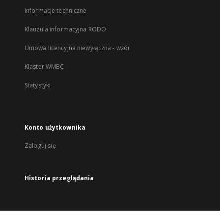
Informacje techniczne
Klauzula informacyjna RODO
Umowa licencyjna niewyłączna - wzór
Klaster WMBC
Statystyki
Konto użytkownika
Zaloguj się
Historia przeglądania