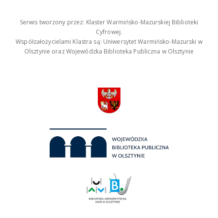
Serwis tworzony przez: Klaster Warmińsko-Mazurskiej Biblioteki
Cyfrowej.
Współzałożycielami Klastra są: Uniwersytet Warmińsko-Mazurski w
Olsztynie oraz Wojewódzka Biblioteka Publiczna w Olsztynie