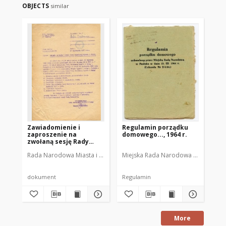
OBJECTS
similar
Zawiadomienie i
Regulamin porządku
Wy
zaproszenie na
domowego..., 1964 r.
XII
zwołaną sesję Rady
pl
Narodowej Miasta i
Ra
Rada Narodowa Miasta i Gminy w Pasłęku
Miejska Rada Narodowa w Pasłęku
Gminy Pasłęk w dniu
Pa
28.11.1977
dni
dokument
Regulamin
ma
More