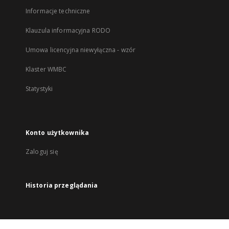
Informacje techniczne
Klauzula informacyjna RODO
Umowa licencyjna niewyłączna - wzór
Klaster WMBC
Statystyki
Konto użytkownika
Zaloguj się
Historia przeglądania