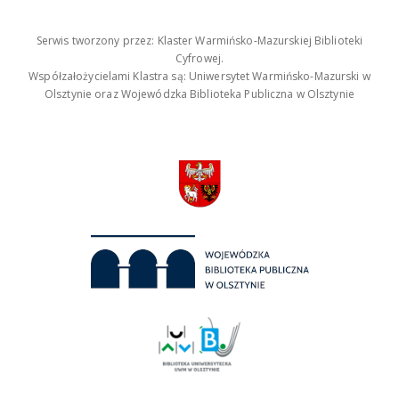
Serwis tworzony przez: Klaster Warmińsko-Mazurskiej Biblioteki
Cyfrowej.
Współzałożycielami Klastra są: Uniwersytet Warmińsko-Mazurski w
Olsztynie oraz Wojewódzka Biblioteka Publiczna w Olsztynie