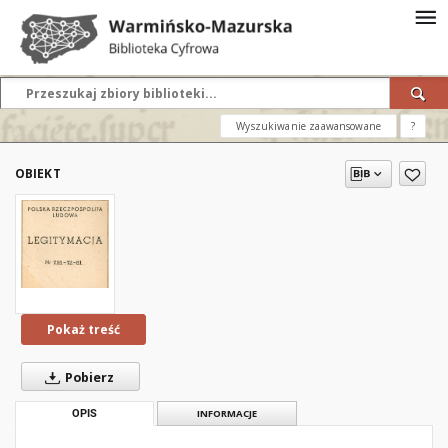
Wyszukiwanie zaawansowane
?
OBIEKT
Pokaż treść
Pobierz
OPIS
INFORMACJE