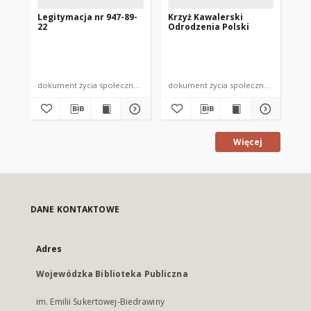
Legitymacja nr 947-89-
Krzyż Kawalerski
Sr
22
Odrodzenia Polski
dokument życia społecznego
dokument życia społecznego
dok
Więcej
DANE KONTAKTOWE
Adres
Wojewódzka Biblioteka Publiczna
im. Emilii Sukertowej-Biedrawiny