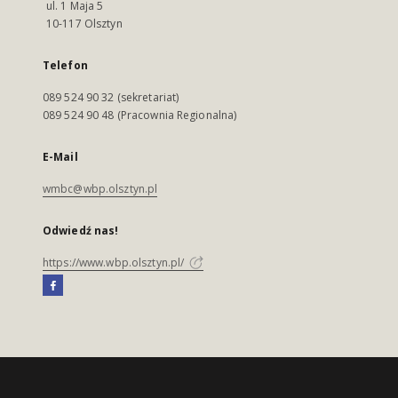
ul. 1 Maja 5
10-117 Olsztyn
Telefon
089 524 90 32 (sekretariat)
089 524 90 48 (Pracownia Regionalna)
E-Mail
wmbc@wbp.olsztyn.pl
Odwiedź nas!
https://www.wbp.olsztyn.pl/