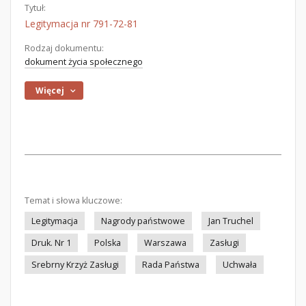
Tytuł:
Legitymacja nr 791-72-81
Rodzaj dokumentu:
dokument życia społecznego
Więcej
Temat i słowa kluczowe:
Legitymacja
Nagrody państwowe
Jan Truchel
Druk. Nr 1
Polska
Warszawa
Zasługi
Srebrny Krzyż Zasługi
Rada Państwa
Uchwała