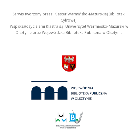
Serwis tworzony przez: Klaster Warmińsko-Mazurskiej Biblioteki
Cyfrowej.
Współzałożycielami Klastra są: Uniwersytet Warmińsko-Mazurski w
Olsztynie oraz Wojewódzka Biblioteka Publiczna w Olsztynie