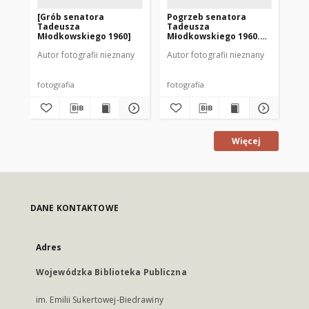
[Grób senatora
Pogrzeb senatora
Po
Tadeusza
Tadeusza
Ta
Młodkowskiego 1960]
Młodkowskiego 1960.
Mł
[2]
[3]
Autor fotografii nieznany
Autor fotografii nieznany
Aut
fotografia
fotografia
fot
Więcej
DANE KONTAKTOWE
Adres
Wojewódzka Biblioteka Publiczna
im. Emilii Sukertowej-Biedrawiny