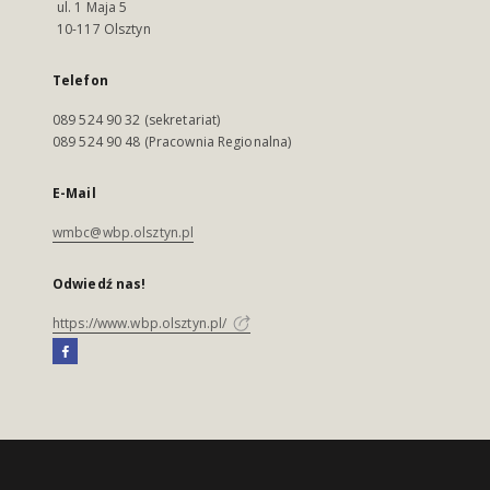
ul. 1 Maja 5
10-117 Olsztyn
Telefon
089 524 90 32 (sekretariat)
089 524 90 48 (Pracownia Regionalna)
E-Mail
wmbc@wbp.olsztyn.pl
Odwiedź nas!
https://www.wbp.olsztyn.pl/