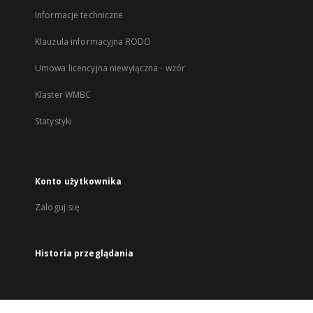
Informacje techniczne
Klauzula informacyjna RODO
Umowa licencyjna niewyłączna - wzór
Klaster WMBC
Statystyki
Konto użytkownika
Zaloguj się
Historia przeglądania