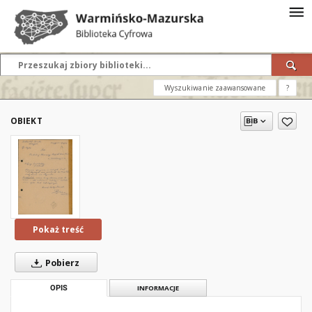
Wyszukiwanie zaawansowane
?
OBIEKT
Pokaż treść
Pobierz
OPIS
INFORMACJE