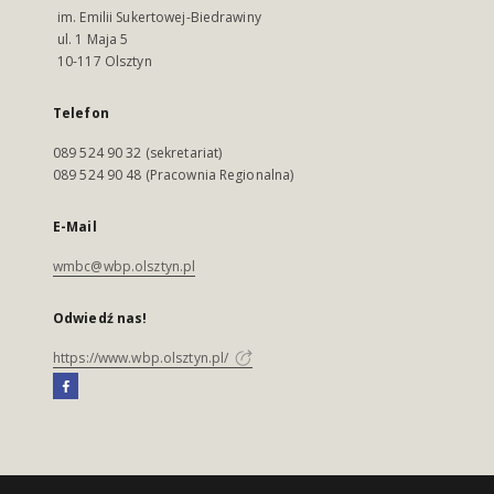
im. Emilii Sukertowej-Biedrawiny
ul. 1 Maja 5
10-117 Olsztyn
Telefon
089 524 90 32 (sekretariat)
089 524 90 48 (Pracownia Regionalna)
E-Mail
wmbc@wbp.olsztyn.pl
Odwiedź nas!
https://www.wbp.olsztyn.pl/