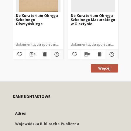
Do Kuratorium Okręgu
Do Kuratorium Okręgu
Za
Szkolnego
Szkolnego Mazurskiego
Mr
Olsztyńskiego
w Olsztynie
Aut
dokument życia społecznego
dokument życia społecznego
ulo
Więcej
DANE KONTAKTOWE
Adres
Wojewódzka Biblioteka Publiczna