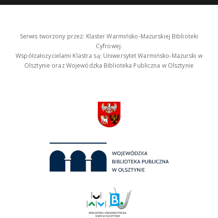
Serwis tworzony przez: Klaster Warmińsko-Mazurskiej Biblioteki
Cyfrowej.
Współzałożycielami Klastra są: Uniwersytet Warmińsko-Mazurski w
Olsztynie oraz Wojewódzka Biblioteka Publiczna w Olsztynie