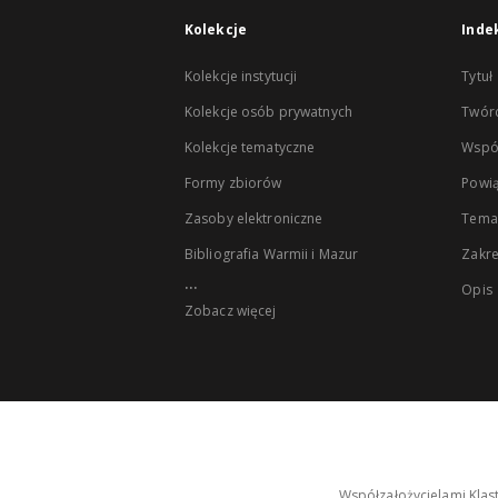
Kolekcje
Inde
Kolekcje instytucji
Tytuł
Kolekcje osób prywatnych
Twór
Kolekcje tematyczne
Wspó
Formy zbiorów
Powią
Zasoby elektroniczne
Tema
Bibliografia Warmii i Mazur
Zakr
...
Opis
Zobacz więcej
Współzałożycielami Klas