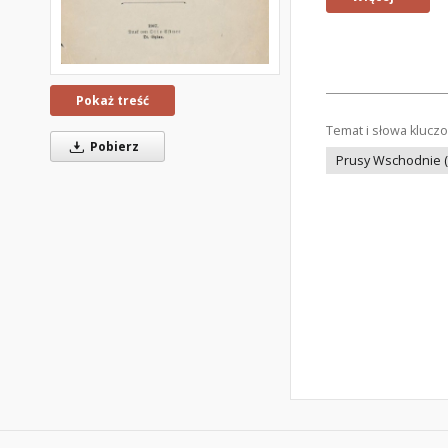
Pokaż treść
Temat i słowa klucz
Pobierz
Prusy Wschodnie (p