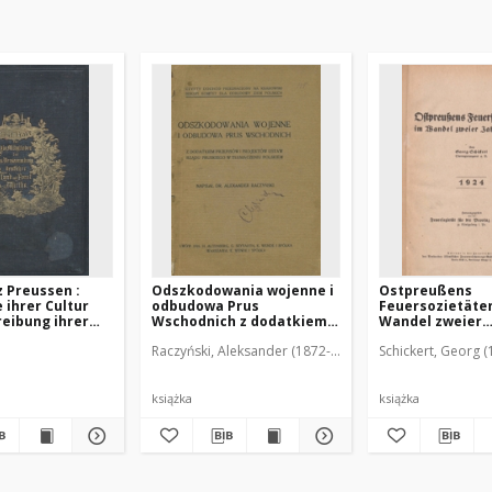
z Preussen :
Odszkodowania wojenne i
Ostpreußens
 ihrer Cultur
odbudowa Prus
Feuersozietäte
eibung ihrer
Wschodnich z dodatkiem
Wandel zweier
przepisów i projektów
Jahrhunderte
Raczyński, Aleksander (1872-1948)
Schickert, Georg 
schaftlichen
ustaw rządu pruskiego w
se : Festgabe
tłumaczeniu polskiem
glieder der
sammlung
książka
książka
 Land und
e zu Königsberg