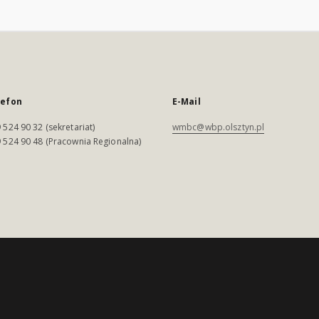
lefon
E-Mail
 524 90 32 (sekretariat)
wmbc@wbp.olsztyn.pl
 524 90 48 (Pracownia Regionalna)