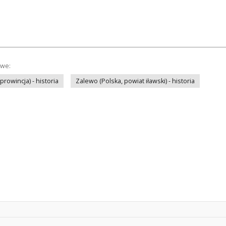
owe:
rowincja) - historia
Zalewo (Polska, powiat iławski) - historia