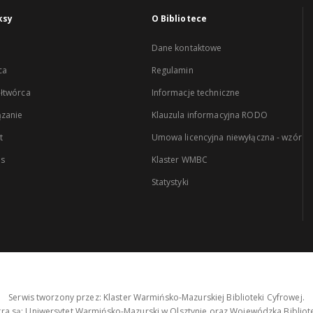
ksy
O Bibliotece
Dane kontaktowe
ca
Regulamin
łtwórca
Informacje techniczne
zanie
Klauzula informacyjna RODO
t
Umowa licencyjna niewyłączna - wzór
es
Klaster WMBC
Statystyki
Serwis tworzony przez: Klaster Warmińsko-Mazurskiej Biblioteki Cyfrowej.
tra są: Uniwersytet Warmińsko-Mazurski w Olsztynie oraz Wojewódzka Bibliote