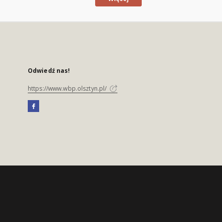
Odwiedź nas!
https://www.wbp.olsztyn.pl/