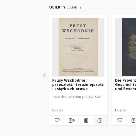
OBIEKTY
podobne
Prusy Wschodnie :
Die Provin
przeszłość i teraźniejszość
Geschichte
: książka zbiorowa
und Beschr
land- und
Zawidzki, Marian (1898-1945). Red.
forstwirth
Verhältnis
für die Mit
XXIV. Ver
książka
książka
deutscher
Forstwirth
in Pr.