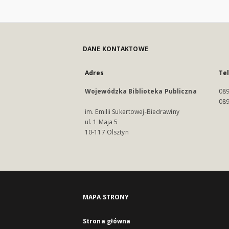
DANE KONTAKTOWE
Adres
Te
Wojewódzka Biblioteka Publiczna
089
089
im. Emilii Sukertowej-Biedrawiny
ul. 1 Maja 5
10-117 Olsztyn
MAPA STRONY
Strona główna