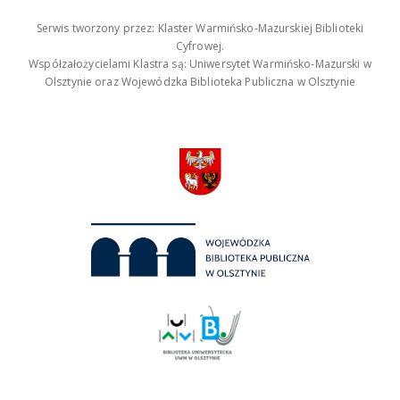
Serwis tworzony przez: Klaster Warmińsko-Mazurskiej Biblioteki
Cyfrowej.
Współzałożycielami Klastra są: Uniwersytet Warmińsko-Mazurski w
Olsztynie oraz Wojewódzka Biblioteka Publiczna w Olsztynie