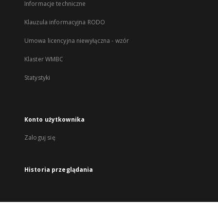
Informacje techniczne
Klauzula informacyjna RODO
Umowa licencyjna niewyłączna - wzór
Klaster WMBC
Statystyki
Konto użytkownika
Zaloguj się
Historia przeglądania