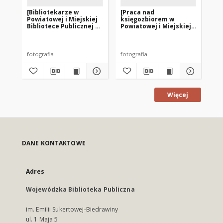
[Bibliotekarze w
[Praca nad
Kr
Powiatowej i Miejskiej
księgozbiorem w
Bib
Bibliotece Publicznej w
Powiatowej i Miejskiej
Sz
Szczytnie]
Bibliotece Publicznej w
w 
Szczytnie]
fotografia
fotografia
pdf
Więcej
DANE KONTAKTOWE
Adres
Wojewódzka Biblioteka Publiczna
im. Emilii Sukertowej-Biedrawiny
ul. 1 Maja 5