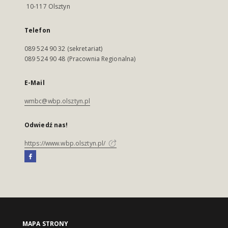
10-117 Olsztyn
Telefon
089 524 90 32 (sekretariat)
089 524 90 48 (Pracownia Regionalna)
E-Mail
wmbc@wbp.olsztyn.pl
Odwiedź nas!
https://www.wbp.olsztyn.pl/
MAPA STRONY