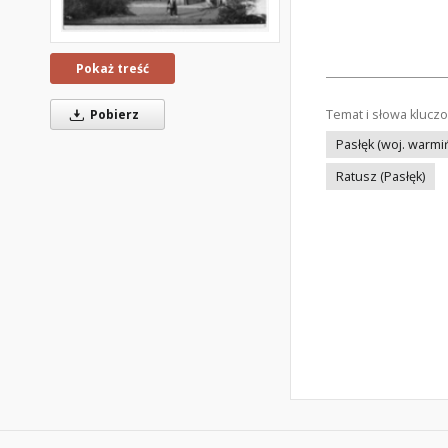
Pokaż treść
Pobierz
Temat i słowa klucz
Pasłęk (woj. warm
Ratusz (Pasłęk)