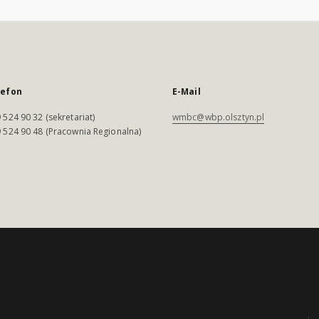
lefon
E-Mail
 524 90 32 (sekretariat)
wmbc@wbp.olsztyn.pl
 524 90 48 (Pracownia Regionalna)