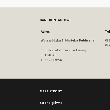
DANE KONTAKTOWE
Adres
Te
Wojewódzka Biblioteka Publiczna
089
089
im. Emilii Sukertowej-Biedrawiny
ul. 1 Maja 5
10-117 Olsztyn
MAPA STRONY
Strona główna