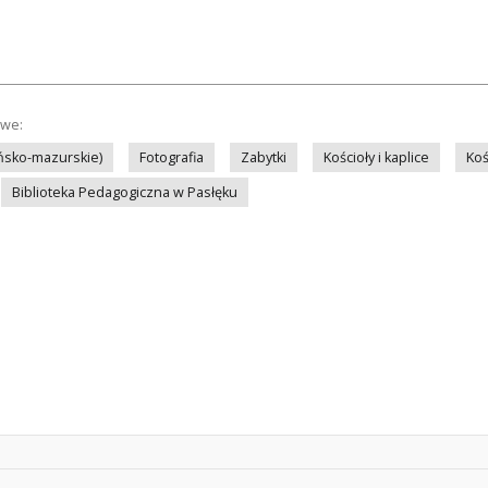
owe:
ińsko-mazurskie)
Fotografia
Zabytki
Kościoły i kaplice
Koś
Biblioteka Pedagogiczna w Pasłęku