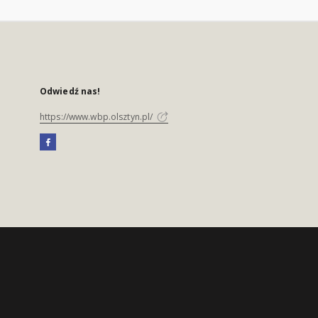
Odwiedź nas!
https://www.wbp.olsztyn.pl/