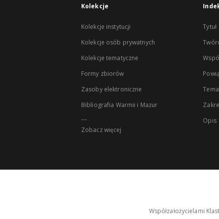
Kolekcje
Inde
Kolekcje instytucji
Tytuł
Kolekcje osób prywatnych
Twór
Kolekcje tematyczne
Wspó
Formy zbiorów
Powią
Zasoby elektroniczne
Tema
Bibliografia Warmii i Mazur
Zakr
...
Opis
Zobacz więcej
Współzałożycielami Klas