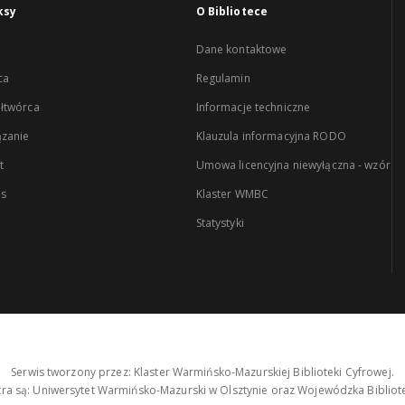
ksy
O Bibliotece
Dane kontaktowe
ca
Regulamin
łtwórca
Informacje techniczne
zanie
Klauzula informacyjna RODO
t
Umowa licencyjna niewyłączna - wzór
es
Klaster WMBC
Statystyki
Serwis tworzony przez: Klaster Warmińsko-Mazurskiej Biblioteki Cyfrowej.
tra są: Uniwersytet Warmińsko-Mazurski w Olsztynie oraz Wojewódzka Bibliote