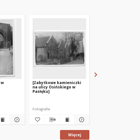
 w
[Zabytkowe kamieniczki
[Ratusz w Pasłęku]
na ulicy Osińskiego w
Pasłęku]
Fotografia
Fotografia
Więcej