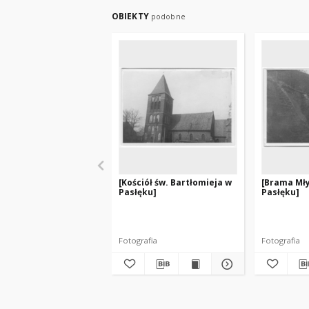
OBIEKTY
podobne
[Kościół św. Bartłomieja w
[Brama Mł
Pasłęku]
Pasłęku]
Fotografia
Fotografia