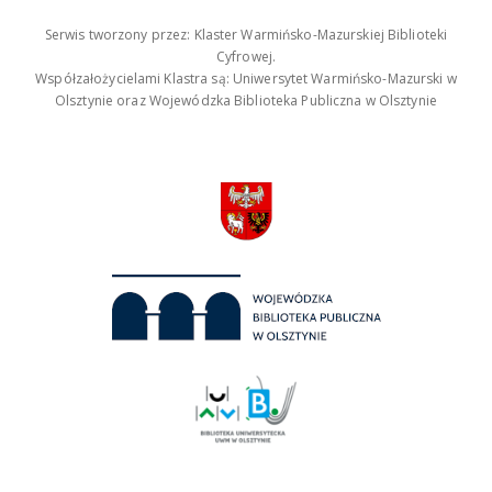
Serwis tworzony przez: Klaster Warmińsko-Mazurskiej Biblioteki
Cyfrowej.
Współzałożycielami Klastra są: Uniwersytet Warmińsko-Mazurski w
Olsztynie oraz Wojewódzka Biblioteka Publiczna w Olsztynie