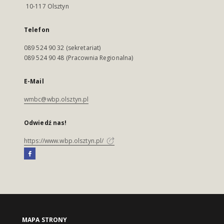
10-117 Olsztyn
Telefon
089 524 90 32 (sekretariat)
089 524 90 48 (Pracownia Regionalna)
E-Mail
wmbc@wbp.olsztyn.pl
Odwiedź nas!
https://www.wbp.olsztyn.pl/
MAPA STRONY