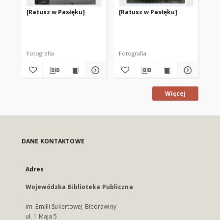
[Ratusz w Pasłęku]
[Ratusz w Pasłęku]
[Ra
Ba
Fotografia
Fotografia
Fot
Więcej
DANE KONTAKTOWE
Adres
Wojewódzka Biblioteka Publiczna
im. Emilii Sukertowej-Biedrawiny
ul. 1 Maja 5