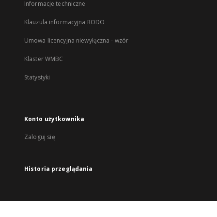
Informacje techniczne
Klauzula informacyjna RODO
Umowa licencyjna niewyłączna - wzór
Klaster WMBC
Statystyki
Konto użytkownika
Zaloguj się
Historia przeglądania