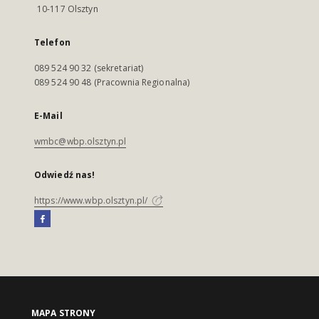
10-117 Olsztyn
Telefon
089 524 90 32 (sekretariat)
089 524 90 48 (Pracownia Regionalna)
E-Mail
wmbc@wbp.olsztyn.pl
Odwiedź nas!
https://www.wbp.olsztyn.pl/
MAPA STRONY