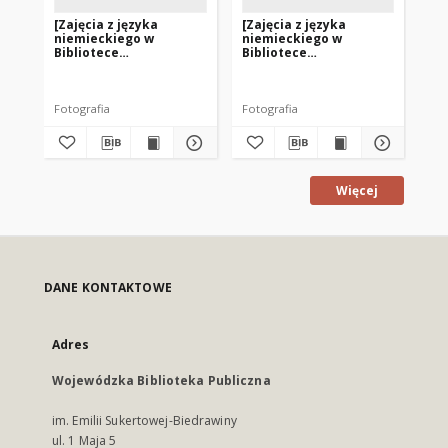
[Zajęcia z języka
[Zajęcia z języka
[Za
niemieckiego w
niemieckiego w
ni
Bibliotece
Bibliotece
Bi
Pedagogicznej w
Pedagogicznej w
Pe
Pasłęku, Nr 4]
Pasłęku, Nr 3]
Pas
Fotografia
Fotografia
Fot
Więcej
DANE KONTAKTOWE
Adres
Wojewódzka Biblioteka Publiczna
im. Emilii Sukertowej-Biedrawiny
ul. 1 Maja 5