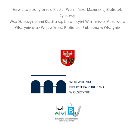
Serwis tworzony przez: Klaster Warmińsko-Mazurskiej Biblioteki
Cyfrowej.
Współzałożycielami Klastra są: Uniwersytet Warmińsko-Mazurski w
Olsztynie oraz Wojewódzka Biblioteka Publiczna w Olsztynie