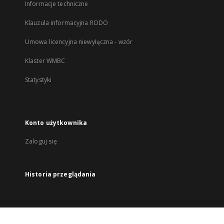
Informacje techniczne
Klauzula informacyjna RODO
Umowa licencyjna niewyłączna - wzór
Klaster WMBC
Statystyki
Konto użytkownika
Zaloguj się
Historia przeglądania