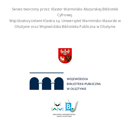
Serwis tworzony przez: Klaster Warmińsko-Mazurskiej Biblioteki
Cyfrowej.
Współzałożycielami Klastra są: Uniwersytet Warmińsko-Mazurski w
Olsztynie oraz Wojewódzka Biblioteka Publiczna w Olsztynie