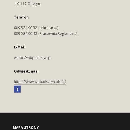
10-117 Olsztyn
Telefon
089 524 90 32 (sekretariat)
089 524 90 48 (Pracownia Regionalna)
E-Mail
wmbc@wbp.olsztyn.pl
Odwiedź nas!
https://www.wbp.olsztyn.pl/
MAPA STRONY