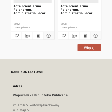
Acta Scientiarum
Acta Scientiarum
Ac
Polonorum.
Polonorum.
Po
Administratio Locorum
Administratio Locorum
Ad
11 (4), 2012
7 (4), 2008
10 
2012
2008
201
czasopismo
czasopismo
cz
Więcej
DANE KONTAKTOWE
Adres
Wojewódzka Biblioteka Publiczna
im. Emilii Sukertowej-Biedrawiny
ul. 1 Maja 5