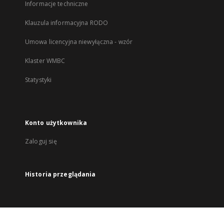
Informacje techniczne
Klauzula informacyjna RODO
Umowa licencyjna niewyłączna - wzór
Klaster WMBC
Statystyki
Konto użytkownika
Zaloguj się
Historia przeglądania