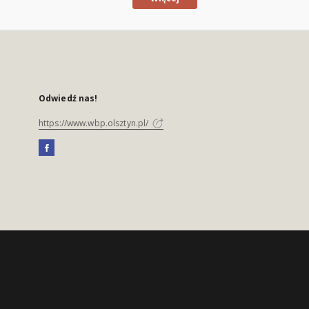
Odwiedź nas!
https://www.wbp.olsztyn.pl/