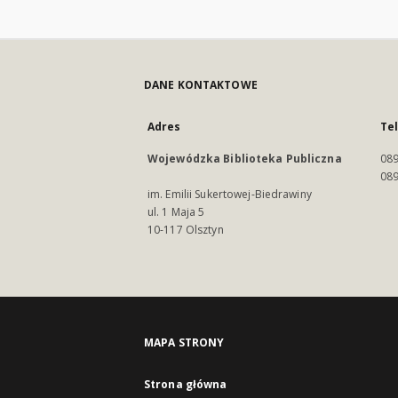
DANE KONTAKTOWE
Adres
Te
Wojewódzka Biblioteka Publiczna
089
089
im. Emilii Sukertowej-Biedrawiny
ul. 1 Maja 5
10-117 Olsztyn
MAPA STRONY
Strona główna