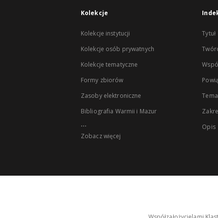
Kolekcje
Inde
Kolekcje instytucji
Tytuł
Kolekcje osób prywatnych
Twór
Kolekcje tematyczne
Wspó
Formy zbiorów
Powią
Zasoby elektroniczne
Tema
Bibliografia Warmii i Mazur
Zakr
...
Opis
Zobacz więcej
Współzałożycielami Klas