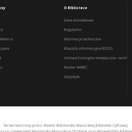
ksy
O Bibliotece
Dane kontaktowe
ca
Regulamin
łtwórca
Informacje techniczne
zanie
Klauzula informacyjna RODO
t
Umowa licencyjna niewyłączna - wzór
es
Klaster WMBC
Statystyki
Serwis tworzony przez: Klaster Warmińsko-Mazurskiej Biblioteki Cyfrowej.
tra są: Uniwersytet Warmińsko-Mazurski w Olsztynie oraz Wojewódzka Bibliote