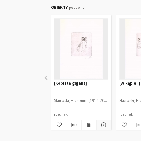
OBIEKTY
podobne
[Kobieta gigant]
[W kąpieli]
Skurpski, Hieronim (1914-2006)
Skurpski, H
rysunek
rysunek