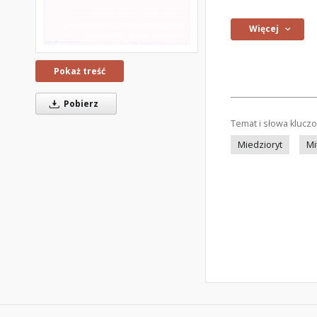
Więcej
Pokaż treść
Pobierz
Temat i słowa klucz
Miedzioryt
Mi