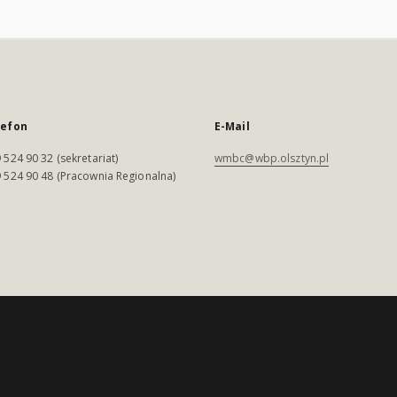
lefon
E-Mail
 524 90 32 (sekretariat)
wmbc@wbp.olsztyn.pl
 524 90 48 (Pracownia Regionalna)