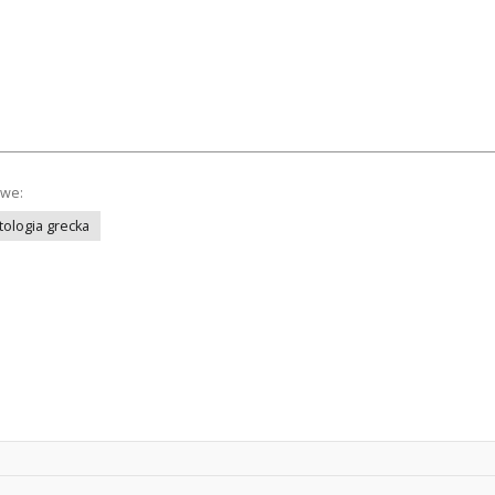
owe:
tologia grecka