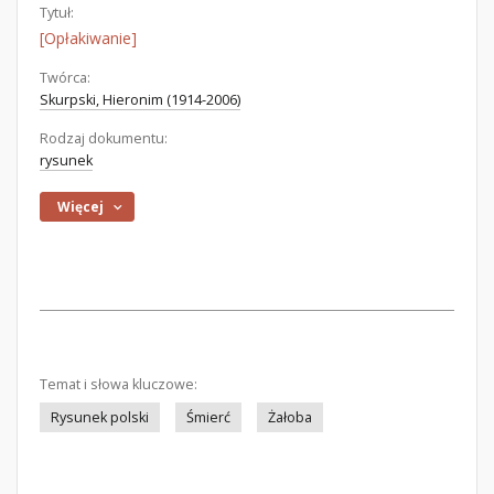
Tytuł:
[Opłakiwanie]
Twórca:
Skurpski, Hieronim (1914-2006)
Rodzaj dokumentu:
rysunek
Więcej
Temat i słowa kluczowe:
Rysunek polski
Śmierć
Żałoba