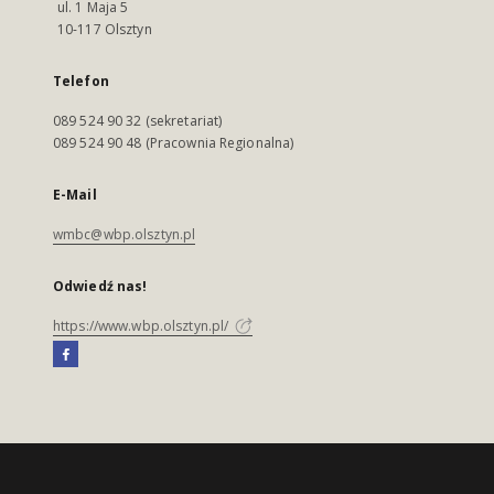
ul. 1 Maja 5
10-117 Olsztyn
Telefon
089 524 90 32 (sekretariat)
089 524 90 48 (Pracownia Regionalna)
E-Mail
wmbc@wbp.olsztyn.pl
Odwiedź nas!
https://www.wbp.olsztyn.pl/