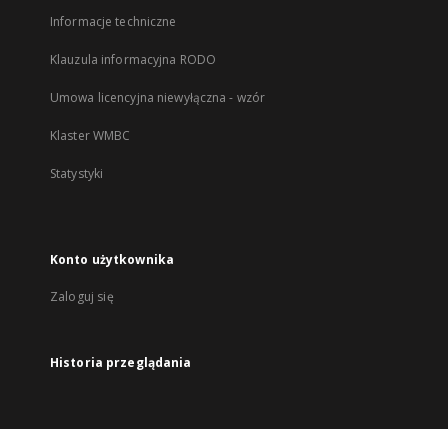
Informacje techniczne
Klauzula informacyjna RODO
Umowa licencyjna niewyłączna - wzór
Klaster WMBC
Statystyki
Konto użytkownika
Zaloguj się
Historia przeglądania