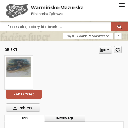
Wyszukiwanie zaawansowane
?
OBIEKT
Pokaż treść
Pobierz
OPIS
INFORMACJE