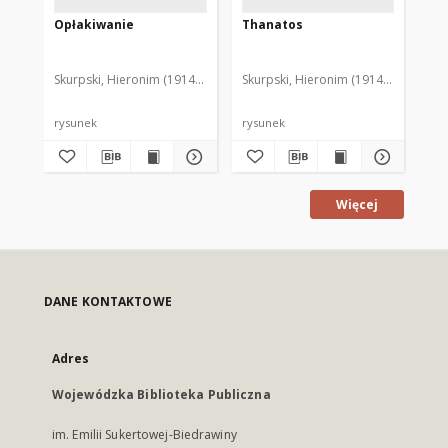
Opłakiwanie
Thanatos
Sc
Skurpski, Hieronim (1914-2006)
Skurpski, Hieronim (1914-2006)
Sku
rysunek
rysunek
rys
Więcej
DANE KONTAKTOWE
Adres
Wojewódzka Biblioteka Publiczna
im. Emilii Sukertowej-Biedrawiny