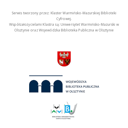
Serwis tworzony przez: Klaster Warmińsko-Mazurskiej Biblioteki
Cyfrowej.
Współzałożycielami Klastra są: Uniwersytet Warmińsko-Mazurski w
Olsztynie oraz Wojewódzka Biblioteka Publiczna w Olsztynie