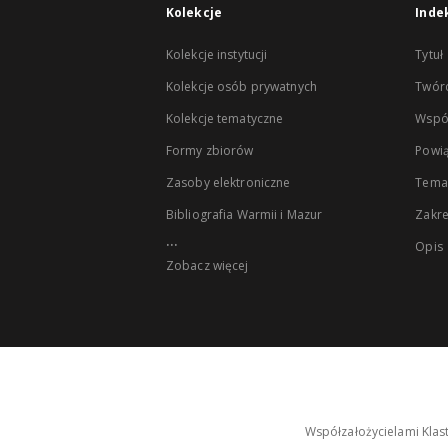
Kolekcje
Inde
Kolekcje instytucji
Tytuł
Kolekcje osób prywatnych
Twór
Kolekcje tematyczne
Wspó
Formy zbiorów
Powią
Zasoby elektroniczne
Tema
Bibliografia Warmii i Mazur
Zakr
...
Opis
Zobacz więcej
Współzałożycielami Klas