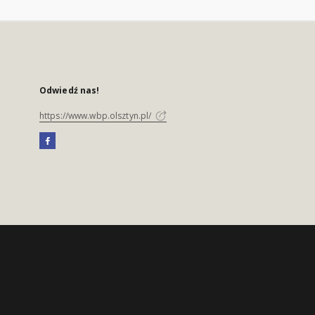
Odwiedź nas!
https://www.wbp.olsztyn.pl/