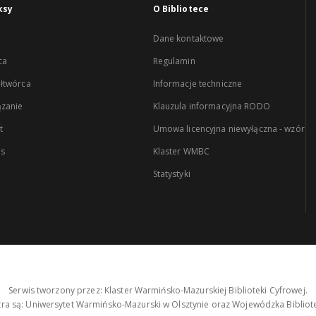
ksy
O Bibliotece
Dane kontaktowe
ca
Regulamin
łtwórca
Informacje techniczne
zanie
Klauzula informacyjna RODO
t
Umowa licencyjna niewyłączna - wzór
es
Klaster WMBC
Statystyki
Serwis tworzony przez: Klaster Warmińsko-Mazurskiej Biblioteki Cyfrowej.
tra są: Uniwersytet Warmińsko-Mazurski w Olsztynie oraz Wojewódzka Bibliote