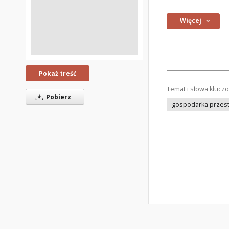
Więcej
Pokaż treść
Temat i słowa klucz
Pobierz
gospodarka przes