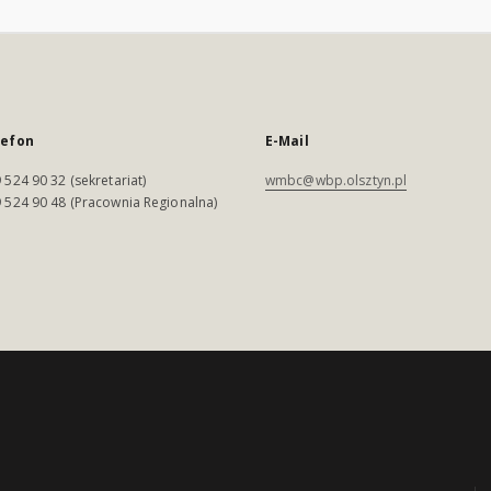
lefon
E-Mail
 524 90 32 (sekretariat)
wmbc@wbp.olsztyn.pl
 524 90 48 (Pracownia Regionalna)