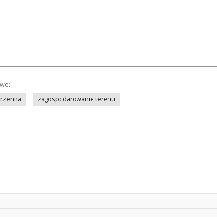
owe:
trzenna
zagospodarowanie terenu