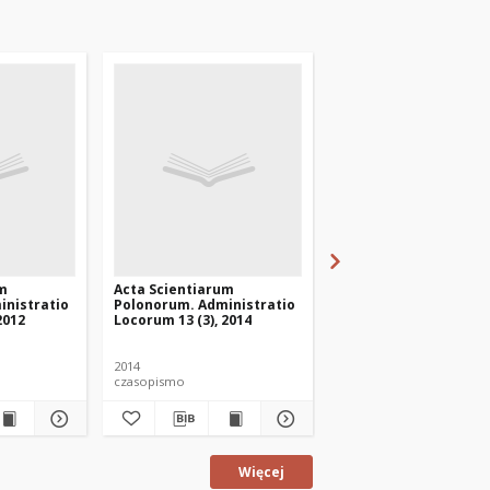
um
Acta Scientiarum
Acta Scientiarum
inistratio
Polonorum. Administratio
Polonorum. Administ
2012
Locorum 13 (3), 2014
Locorum 8 (1), 2009
2014
2009
czasopismo
czasopismo
Więcej