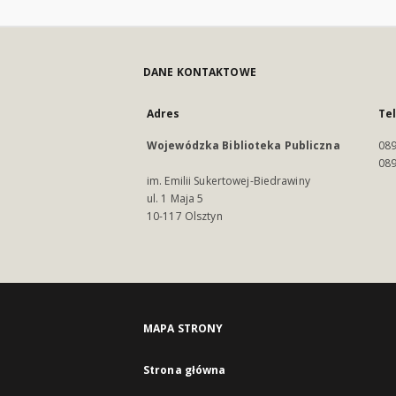
DANE KONTAKTOWE
Adres
Te
Wojewódzka Biblioteka Publiczna
089
089
im. Emilii Sukertowej-Biedrawiny
ul. 1 Maja 5
10-117 Olsztyn
MAPA STRONY
Strona główna