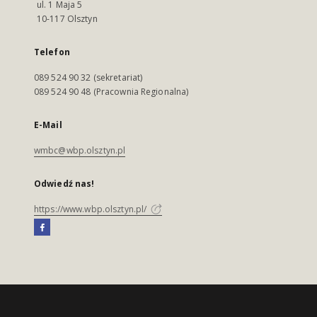
ul. 1 Maja 5
10-117 Olsztyn
Telefon
089 524 90 32 (sekretariat)
089 524 90 48 (Pracownia Regionalna)
E-Mail
wmbc@wbp.olsztyn.pl
Odwiedź nas!
https://www.wbp.olsztyn.pl/