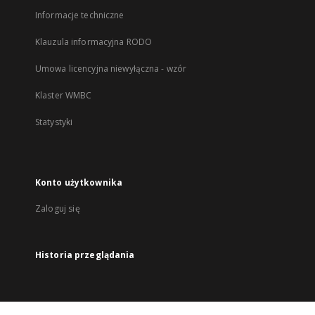
Informacje techniczne
Klauzula informacyjna RODO
Umowa licencyjna niewyłączna - wzór
Klaster WMBC
Statystyki
Konto użytkownika
Zaloguj się
Historia przeglądania