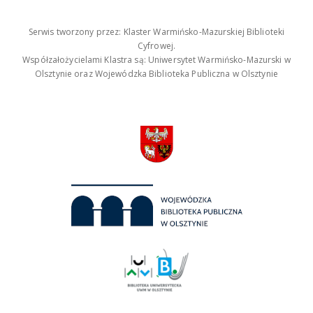
Serwis tworzony przez: Klaster Warmińsko-Mazurskiej Biblioteki
Cyfrowej.
Współzałożycielami Klastra są: Uniwersytet Warmińsko-Mazurski w
Olsztynie oraz Wojewódzka Biblioteka Publiczna w Olsztynie