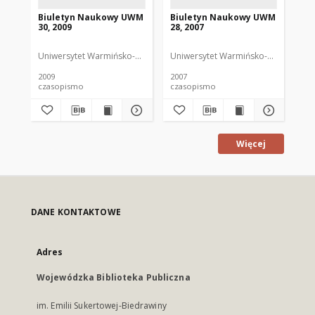
Biuletyn Naukowy UWM
Biuletyn Naukowy UWM
Bi
30, 2009
28, 2007
31,
Uniwersytet Warmińsko-Mazurski
Uniwersytet Warmińsko-Mazurski
Uni
2009
2007
201
czasopismo
czasopismo
cz
Więcej
DANE KONTAKTOWE
Adres
Wojewódzka Biblioteka Publiczna
im. Emilii Sukertowej-Biedrawiny