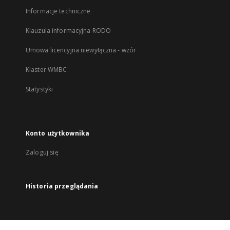
Informacje techniczne
Klauzula informacyjna RODO
Umowa licencyjna niewyłączna - wzór
Klaster WMBC
Statystyki
Konto użytkownika
Zaloguj się
Historia przeglądania