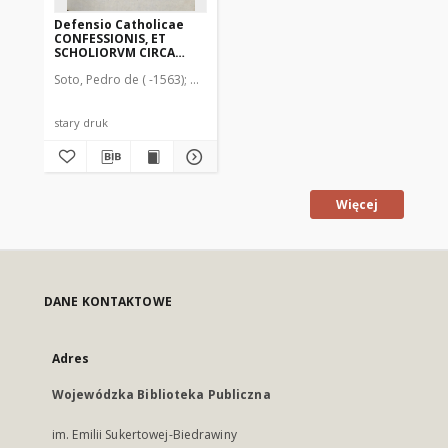
Defensio Catholicae
CONFESSIONIS, ET
SCHOLIORVM CIRCA
CONFESSIONEM,
Soto, Pedro de ( -1563)
Nutius, Martinus (1594-1638). Drukarz
ILLVSTRISSImi Ducis
Vvirtenbergensis
nomine editam,
aduersus Prolegomena
stary druk
Brentij
Więcej
DANE KONTAKTOWE
Adres
Wojewódzka Biblioteka Publiczna
im. Emilii Sukertowej-Biedrawiny