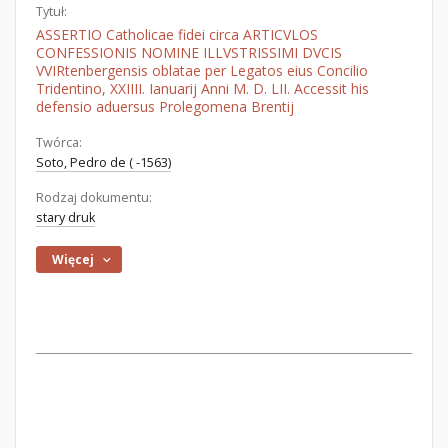
Tytuł:
ASSERTIO Catholicae fidei circa ARTICVLOS
CONFESSIONIS NOMINE ILLVSTRISSIMI DVCIS
VVIRtenbergensis oblatae per Legatos eius Concilio
Tridentino, XXIIII. Ianuarij Anni M. D. LII. Accessit his
defensio aduersus Prolegomena Brentij
Twórca:
Soto, Pedro de ( -1563)
Rodzaj dokumentu:
stary druk
Więcej