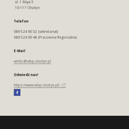
ul. 1 Maja 5
10-117 Olsztyn
Telefon
089 524 90 32 (sekretariat)
089 524 90 48 (Pracownia Regionalna)
E-Mail
wmbc@wbp.olsztyn.pl
Odwiedź nas!
https://www.wbp.olsztyn.pl/