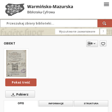
Wyszukiwanie zaawansowane
?
OBIEKT
Pokaż treść
Pobierz
OPIS
INFORMACJE
STRUKTURA