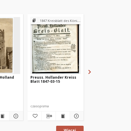
1847 Kreisblatt des Königl. Preuss. Landraths-Amtes Preuss. Holland
 Holland
Preuss. Hollander Kreiss
[Kartka-list z obozu
Blatt 1847-03-15
jenieckiego w Pr. Hol
1916 r.]
czasopisma
Kartka pocztowa
Więcej