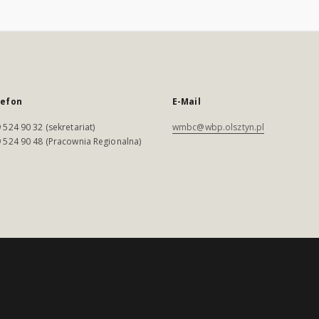
lefon
E-Mail
 524 90 32 (sekretariat)
wmbc@wbp.olsztyn.pl
 524 90 48 (Pracownia Regionalna)