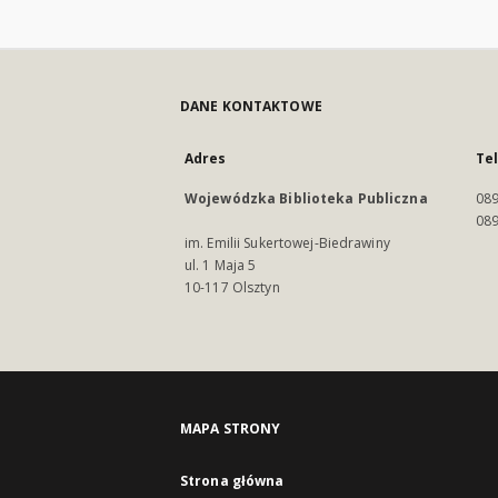
DANE KONTAKTOWE
Adres
Te
Wojewódzka Biblioteka Publiczna
089
089
im. Emilii Sukertowej-Biedrawiny
ul. 1 Maja 5
10-117 Olsztyn
MAPA STRONY
Strona główna