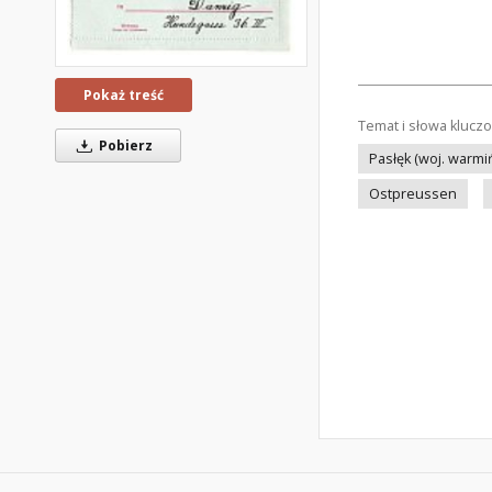
Pokaż treść
Temat i słowa klucz
Pobierz
Pasłęk (woj. warm
Ostpreussen