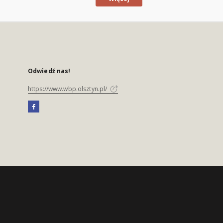
Odwiedź nas!
https://www.wbp.olsztyn.pl/