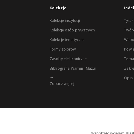
Kolekcje
Inde
Kolekcje instytucji
Tytuł
Kolekcje osób prywatnych
Twór
Kolekcje tematyczne
Wspó
Formy zbiorów
Powią
Zasoby elektroniczne
Tema
Bibliografia Warmii i Mazur
Zakr
...
Opis
Zobacz więcej
Współzałożycielami Klas