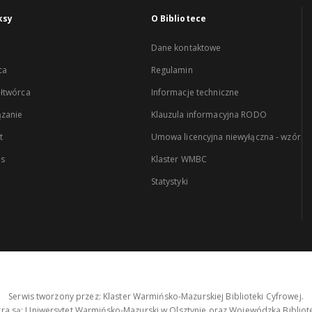
ksy
O Bibliotece
Dane kontaktowe
ca
Regulamin
łtwórca
Informacje techniczne
zanie
Klauzula informacyjna RODO
t
Umowa licencyjna niewyłączna - wzór
es
Klaster WMBC
Statystyki
Serwis tworzony przez: Klaster Warmińsko-Mazurskiej Biblioteki Cyfrowej.
tra są: Uniwersytet Warmińsko-Mazurski w Olsztynie oraz Wojewódzka Bibliote