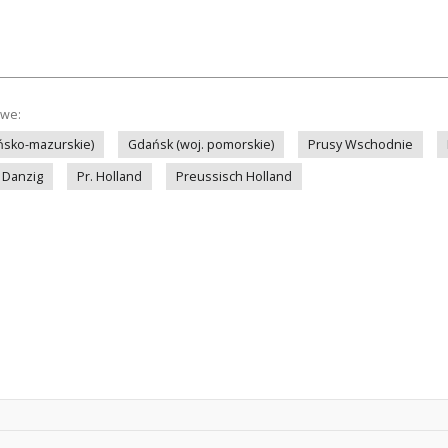
owe:
ińsko-mazurskie)
Gdańsk (woj. pomorskie)
Prusy Wschodnie
Danzig
Pr. Holland
Preussisch Holland