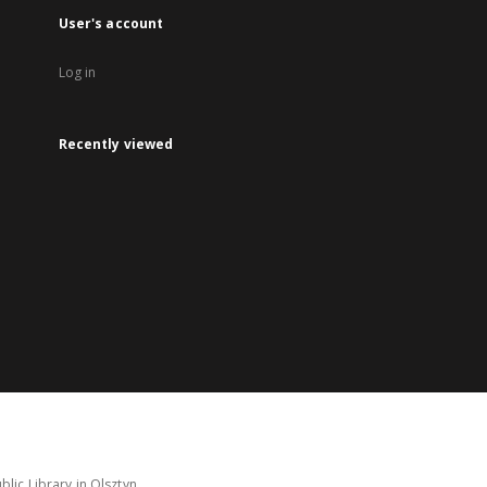
User's account
Log in
Recently viewed
lic Library in Olsztyn.