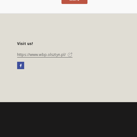
Visit us!
https://www.wbp.olsztyn.pl/