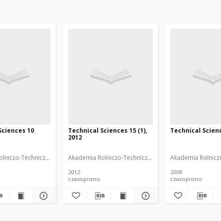
Sciences 10
Technical Sciences 15 (1),
Technical Scienc
2012
powskiego (Olsztyn)
lniczo-Techniczna im. Michała Oczapowskiego (Olsztyn)
Uniwersytet Warmińsko-Mazurski (Olsztyn)
Akademia Rolniczo-Techniczna im. Michała Oczapowski
Uniwersytet Warmińsk
Akademia Rolniczo
2012
2008
czasopismo
czasopismo