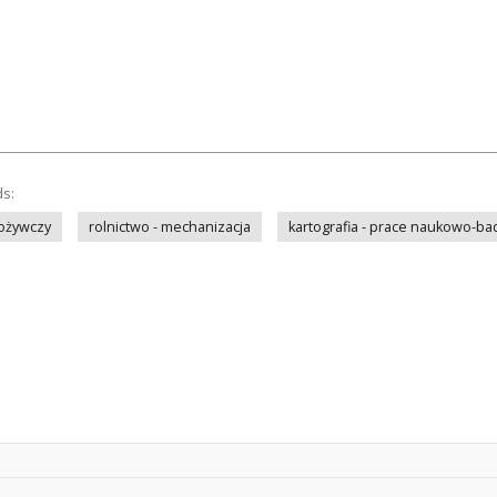
ds:
ożywczy
rolnictwo - mechanizacja
kartografia - prace naukowo-b