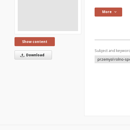
More
Show content
Subject and keywor
Download
przemysł rolno-sp