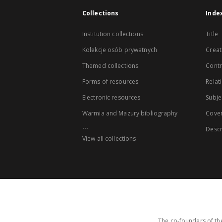
Collections
Inde
Institution collections
Title
Kolekcje osób prywatnych
Creat
Themed collections
Contr
Forms of resources
Relat
Electronic resources
Subje
Warmia and Mazury bibliography
Cove
...
Descr
View all collections
The co-founders of the