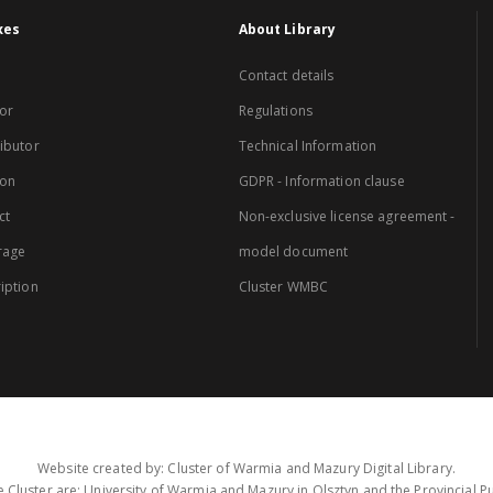
xes
About Library
Contact details
or
Regulations
ibutor
Technical Information
ion
GDPR - Information clause
ct
Non-exclusive license agreement -
rage
model document
iption
Cluster WMBC
Website created by: Cluster of Warmia and Mazury Digital Library.
 Cluster are: University of Warmia and Mazury in Olsztyn and the Provincial Pub