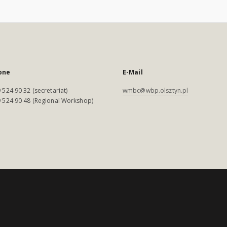
one
E-Mail
 524 90 32 (secretariat)
wmbc@wbp.olsztyn.pl
 524 90 48 (Regional Workshop)