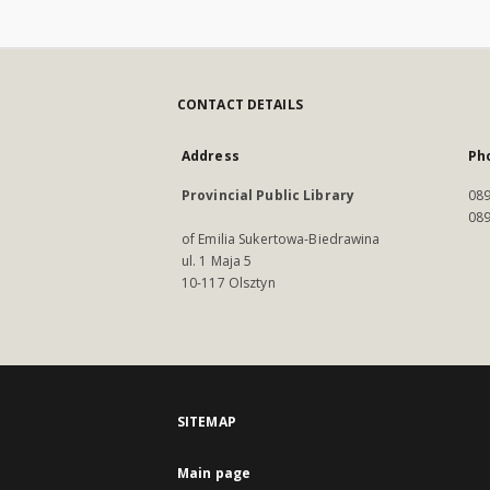
CONTACT DETAILS
Address
Ph
Provincial Public Library
089
089
of Emilia Sukertowa-Biedrawina
ul. 1 Maja 5
10-117 Olsztyn
SITEMAP
Main page