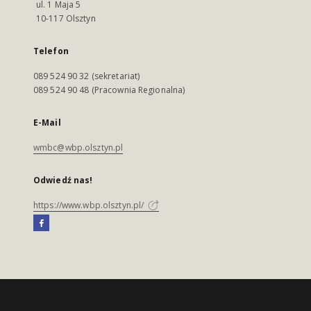
ul. 1 Maja 5
10-117 Olsztyn
Telefon
089 524 90 32 (sekretariat)
089 524 90 48 (Pracownia Regionalna)
E-Mail
wmbc@wbp.olsztyn.pl
Odwiedź nas!
https://www.wbp.olsztyn.pl/