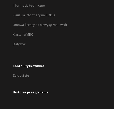
Informacje techniczne
Klauzula informacyjna RODO
Umowa licencyjna niewyłączna - wzór
Klaster WMBC
Statystyki
Konto użytkownika
Zaloguj się
Historia przeglądania