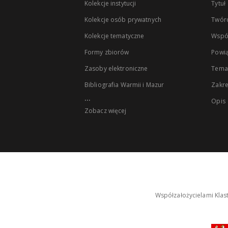
Kolekcje instytucji
Tytuł
Kolekcje osób prywatnych
Twór
Kolekcje tematyczne
Wspó
Formy zbiorów
Powią
Zasoby elektroniczne
Tema
Bibliografia Warmii i Mazur
Zakr
...
Opis
Zobacz więcej
Współzałożycielami Klas