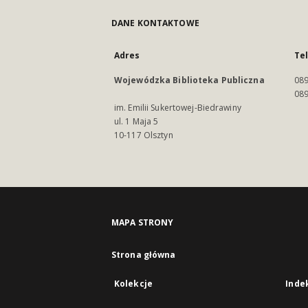
DANE KONTAKTOWE
Adres
Te
Wojewódzka Biblioteka Publiczna
089
089
im. Emilii Sukertowej-Biedrawiny
ul. 1 Maja 5
10-117 Olsztyn
MAPA STRONY
Strona główna
Kolekcje
Inde