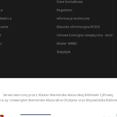
Dane kontaktowe
ca
Regulamin
łtwórca
Informacje techniczne
zanie
Klauzula informacyjna RODO
t
Umowa licencyjna niewyłączna - wzór
es
Klaster WMBC
Statystyki
Serwis tworzony przez: Klaster Warmińsko-Mazurskiej Biblioteki Cyfrowej.
tra są: Uniwersytet Warmińsko-Mazurski w Olsztynie oraz Wojewódzka Bibliote