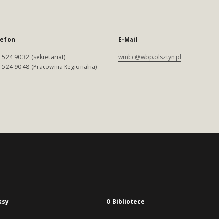
lefon
E-Mail
 524 90 32 (sekretariat)
wmbc@wbp.olsztyn.pl
 524 90 48 (Pracownia Regionalna)
ksy
O Bibliotece