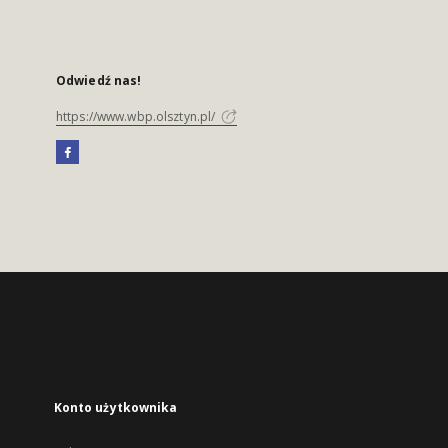
Odwiedź nas!
https://www.wbp.olsztyn.pl/
Konto użytkownika