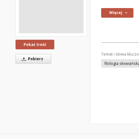
Więcej
Pokaż treść
Temat i słowa klucz
Pobierz
filologia słowiańsk