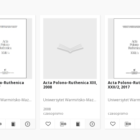
no-Ruthenica
Acta Polono-Ruthenica XIII,
Acta Polono-Ru
7
2008
XXII/2, 2017
 Warmińsko-Mazurski
NDiaye, Iwona Anna (1966- ). Redaktor
Uniwersytet Warmińsko-Mazurski
Uniwersytet Warm
2008
czasopismo
czasopismo