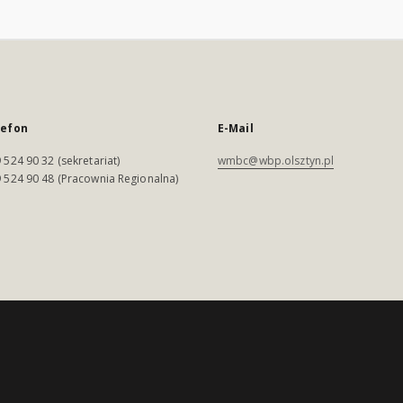
lefon
E-Mail
 524 90 32 (sekretariat)
wmbc@wbp.olsztyn.pl
 524 90 48 (Pracownia Regionalna)