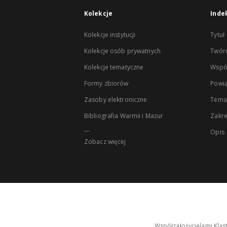
Kolekcje
Inde
Kolekcje instytucji
Tytuł
Kolekcje osób prywatnych
Twór
Kolekcje tematyczne
Wspó
Formy zbiorów
Powią
Zasoby elektroniczne
Tema
Bibliografia Warmii i Mazur
Zakr
...
Opis
Zobacz więcej
Współzałożycielami Klas