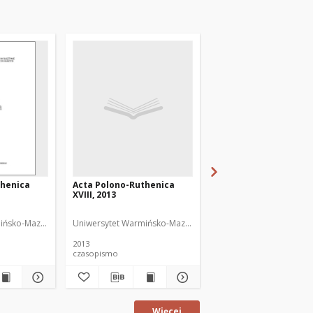
thenica
Acta Polono-Ruthenica
Acta Polono-Ruthenic
XVIII, 2013
2014
ińsko-Mazurski
NDiaye, Iwona Anna (1966- ). Redaktor
Uniwersytet Warmińsko-Mazurski
Uniwersytet Warmińsko
2013
2014
czasopismo
czasopismo
Więcej