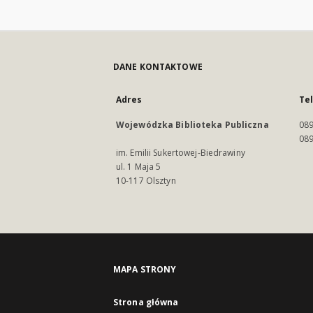
DANE KONTAKTOWE
Adres
Te
Wojewódzka Biblioteka Publiczna
089
089
im. Emilii Sukertowej-Biedrawiny
ul. 1 Maja 5
10-117 Olsztyn
MAPA STRONY
Strona główna