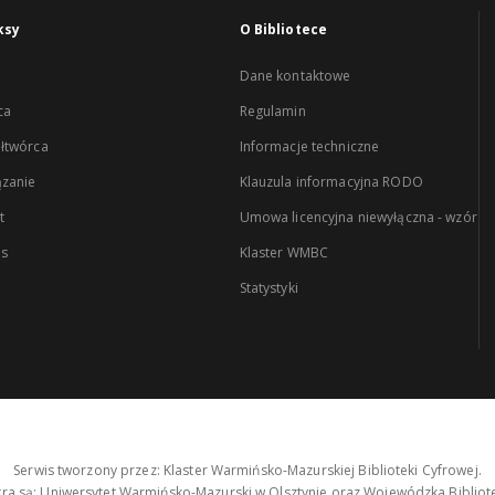
ksy
O Bibliotece
Dane kontaktowe
ca
Regulamin
łtwórca
Informacje techniczne
zanie
Klauzula informacyjna RODO
t
Umowa licencyjna niewyłączna - wzór
es
Klaster WMBC
Statystyki
Serwis tworzony przez: Klaster Warmińsko-Mazurskiej Biblioteki Cyfrowej.
tra są: Uniwersytet Warmińsko-Mazurski w Olsztynie oraz Wojewódzka Bibliote