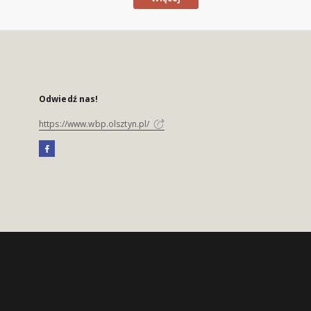
Odwiedź nas!
https://www.wbp.olsztyn.pl/