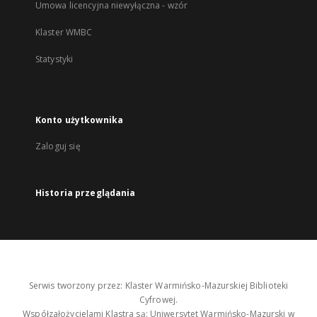
Umowa licencyjna niewyłączna - wzór
Klaster WMBC
Statystyki
Konto użytkownika
Zaloguj się
Historia przeglądania
Serwis tworzony przez: Klaster Warmińsko-Mazurskiej Biblioteki
Cyfrowej.
Współzałożycielami Klastra są: Uniwersytet Warmińsko-Mazurski w