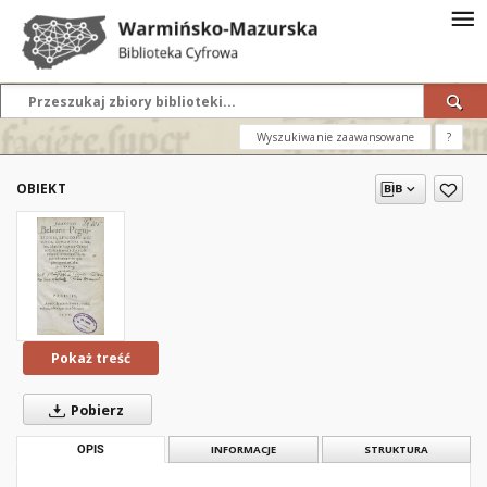
Wyszukiwanie zaawansowane
?
OBIEKT
Pokaż treść
Pobierz
OPIS
INFORMACJE
STRUKTURA