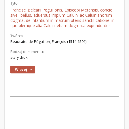
Tytuł:
Francisci Belcarii Peguilionis, Episcopi Metensis, concio
sive libellus, aduersus impium Caluini ac Caluinianorum
dogma, de infantium in matrum uteris sanctificatione: in
quo pleraque alia Caluini etiam dogmata expenduntur
Twórca:
Beaucaire de Péguillon, François (1514-1591)
Rodzaj dokumentu:
stary druk
Więcej