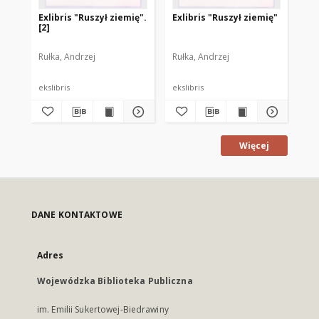
Exlibris "Ruszył ziemię".
Exlibris "Ruszył ziemię"
Ex
[2]
Rułka, Andrzej
Rułka, Andrzej
Gęb
ekslibris
ekslibris
eks
Więcej
DANE KONTAKTOWE
Adres
Wojewódzka Biblioteka Publiczna
im. Emilii Sukertowej-Biedrawiny