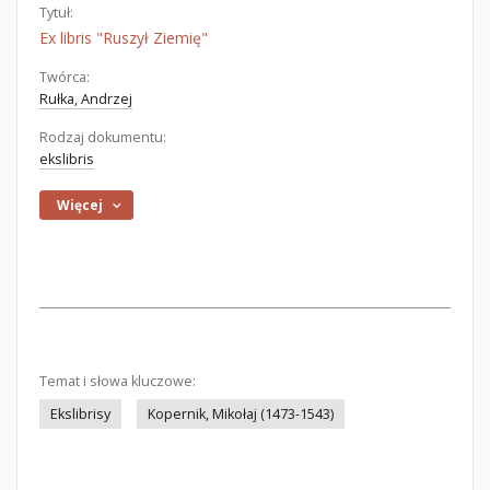
Tytuł:
Ex libris "Ruszył Ziemię"
Twórca:
Rułka, Andrzej
Rodzaj dokumentu:
ekslibris
Więcej
Temat i słowa kluczowe:
Ekslibrisy
Kopernik, Mikołaj (1473-1543)