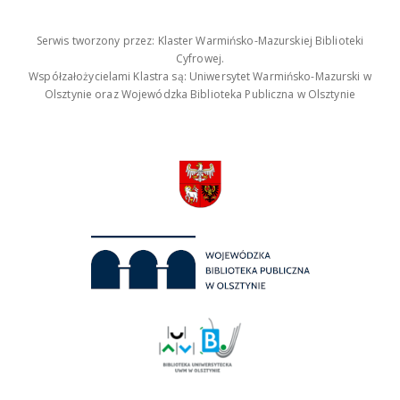
Serwis tworzony przez: Klaster Warmińsko-Mazurskiej Biblioteki
Cyfrowej.
Współzałożycielami Klastra są: Uniwersytet Warmińsko-Mazurski w
Olsztynie oraz Wojewódzka Biblioteka Publiczna w Olsztynie