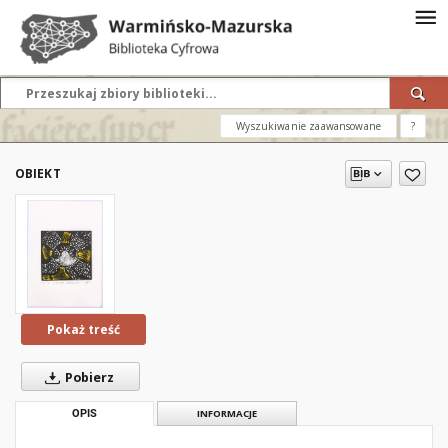
Wyszukiwanie zaawansowane
?
OBIEKT
Pokaż treść
Pobierz
OPIS
INFORMACJE