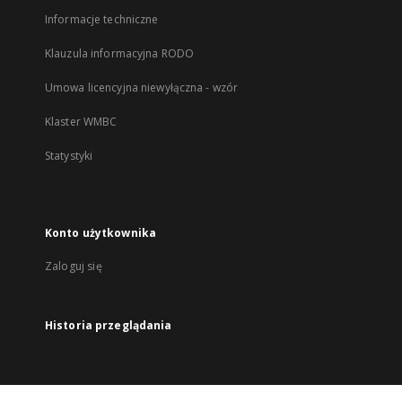
Informacje techniczne
Klauzula informacyjna RODO
Umowa licencyjna niewyłączna - wzór
Klaster WMBC
Statystyki
Konto użytkownika
Zaloguj się
Historia przeglądania