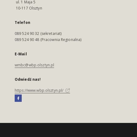
ul. 1 Maja 5
10-117 Olsztyn
Telefon
089 524 90 32 (sekretariat)
089 524 90 48 (Pracownia Regionalna)
E-Mail
wmbc@wbp.olsztyn.pl
Odwiedź nas!
https://www.wbp.olsztyn.pl/