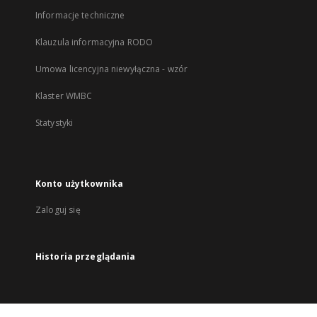
Informacje techniczne
Klauzula informacyjna RODO
Umowa licencyjna niewyłączna - wzór
Klaster WMBC
Statystyki
Konto użytkownika
Zaloguj się
Historia przeglądania