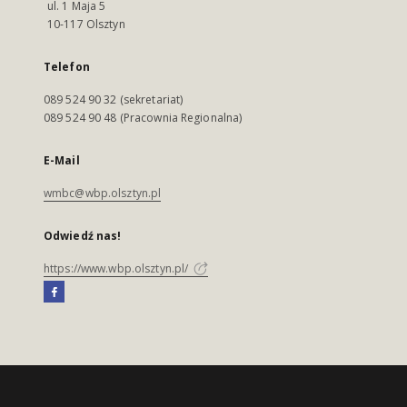
ul. 1 Maja 5
10-117 Olsztyn
Telefon
089 524 90 32 (sekretariat)
089 524 90 48 (Pracownia Regionalna)
E-Mail
wmbc@wbp.olsztyn.pl
Odwiedź nas!
https://www.wbp.olsztyn.pl/