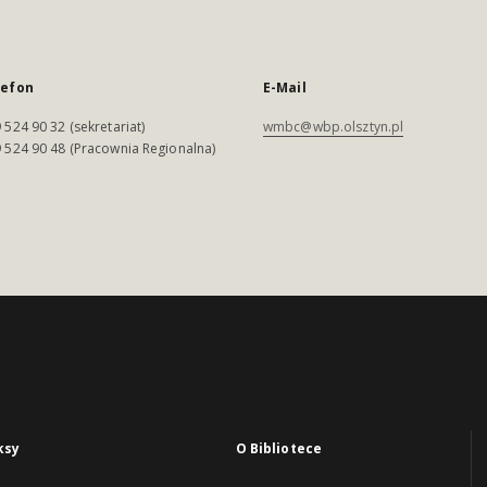
lefon
E-Mail
 524 90 32 (sekretariat)
wmbc@wbp.olsztyn.pl
 524 90 48 (Pracownia Regionalna)
ksy
O Bibliotece