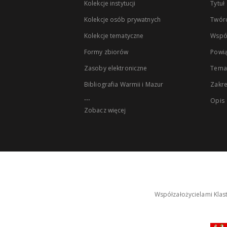
Kolekcje instytucji
Tytuł
Kolekcje osób prywatnych
Twór
Kolekcje tematyczne
Wspó
Formy zbiorów
Powią
Zasoby elektroniczne
Tema
Bibliografia Warmii i Mazur
Zakr
...
Opis
Zobacz więcej
Współzałożycielami Klas