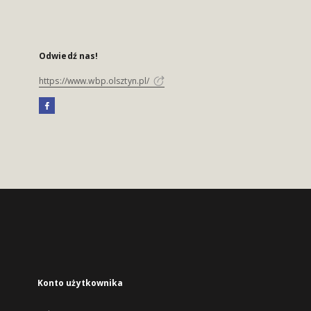
Odwiedź nas!
https://www.wbp.olsztyn.pl/
Konto użytkownika