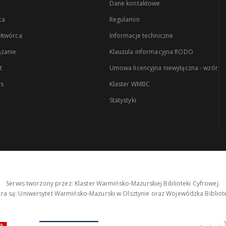
Dane kontaktowe
ca
Regulamin
łtwórca
Informacje techniczne
zanie
Klauzula informacyjna RODO
t
Umowa licencyjna niewyłączna - wzór
es
Klaster WMBC
Statystyki
Serwis tworzony przez: Klaster Warmińsko-Mazurskiej Biblioteki Cyfrowej.
tra są: Uniwersytet Warmińsko-Mazurski w Olsztynie oraz Wojewódzka Bibliote