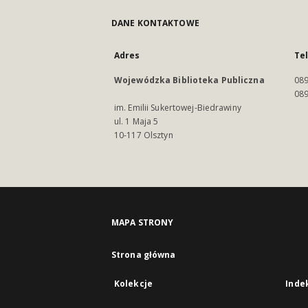
DANE KONTAKTOWE
Adres
Te
Wojewódzka Biblioteka Publiczna
089
089
im. Emilii Sukertowej-Biedrawiny
ul. 1 Maja 5
10-117 Olsztyn
MAPA STRONY
Strona główna
Kolekcje
Inde