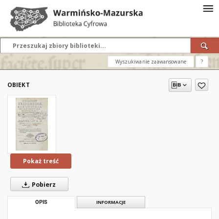
Wyszukiwanie zaawansowane
?
OBIEKT
Pokaż treść
Pobierz
OPIS
INFORMACJE