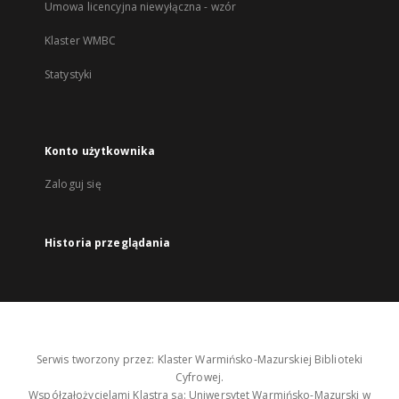
Umowa licencyjna niewyłączna - wzór
Klaster WMBC
Statystyki
Konto użytkownika
Zaloguj się
Historia przeglądania
Serwis tworzony przez: Klaster Warmińsko-Mazurskiej Biblioteki
Cyfrowej.
Współzałożycielami Klastra są: Uniwersytet Warmińsko-Mazurski w