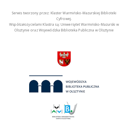
Serwis tworzony przez: Klaster Warmińsko-Mazurskiej Biblioteki
Cyfrowej.
Współzałożycielami Klastra są: Uniwersytet Warmińsko-Mazurski w
Olsztynie oraz Wojewódzka Biblioteka Publiczna w Olsztynie