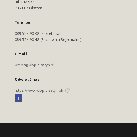
ul. 1 Maja 5
10-117 Olsztyn
Telefon
089 524 90 32 (sekretariat)
089 524 90 48 (Pracownia Regionalna)
E-Mail
wmbc@wbp.olsztyn.pl
Odwiedź nas!
https://www.wbp.olsztyn.pl/