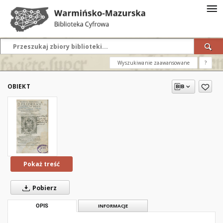
Wyszukiwanie zaawansowane
?
OBIEKT
Pokaż treść
Pobierz
OPIS
INFORMACJE