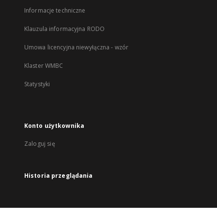
Informacje techniczne
Klauzula informacyjna RODO
Umowa licencyjna niewyłączna - wzór
Klaster WMBC
Statystyki
Konto użytkownika
Zaloguj się
Historia przeglądania