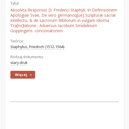
Tytuł:
Absolvta Responsio D. Frederici Staphyli, In Defensionem
Apologiae Svae, De vero germanoq[ue] Scripturæ sacræ
intellectu, & de sacrorum Bibliorum in vulgare idioma
Tra[ns]latione : Aduersus Iacobum Smidelinum
Goppingens. concionatorem
Twórca:
Staphylus, Friedrich (1512-1564)
Rodzaj dokumentu:
stary druk
Więcej