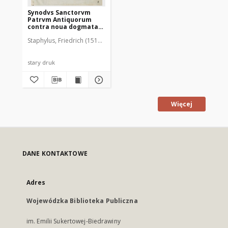
Synodvs Sanctorvm
Patrvm Antiquorum
contra noua dogmata
Andreæ Osiandri
Staphylus, Friedrich (1512-1564)
Fabricius, Julius Paul ( -1588). Drukar
stary druk
Więcej
DANE KONTAKTOWE
Adres
Wojewódzka Biblioteka Publiczna
im. Emilii Sukertowej-Biedrawiny