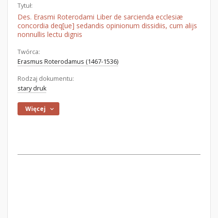
Tytuł:
Des. Erasmi Roterodami Liber de sarcienda ecclesiæ
concordia deq[ue] sedandis opinionum dissidiis, cum alijs
nonnullis lectu dignis
Twórca:
Erasmus Roterodamus (1467-1536)
Rodzaj dokumentu:
stary druk
Więcej