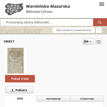
Wyszukiwanie zaawansowane
?
OBIEKT
Pokaż treść
Pobierz
OPIS
INFORMACJE
STRUKTURA