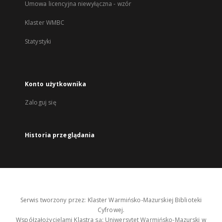
Umowa licencyjna niewyłączna - wzór
Klaster WMBC
Statystyki
Konto użytkownika
Zaloguj się
Historia przeglądania
Serwis tworzony przez: Klaster Warmińsko-Mazurskiej Biblioteki
Cyfrowej.
Współzałożycielami Klastra są: Uniwersytet Warmińsko-Mazurski w