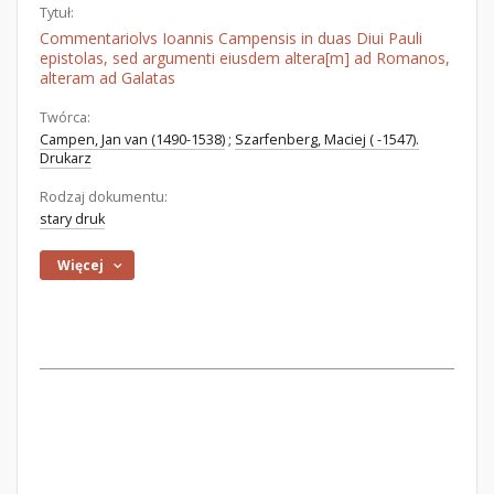
Tytuł:
Commentariolvs Ioannis Campensis in duas Diui Pauli
epistolas, sed argumenti eiusdem altera[m] ad Romanos,
alteram ad Galatas
Twórca:
Campen, Jan van (1490-1538)
;
Szarfenberg, Maciej ( -1547).
Drukarz
Rodzaj dokumentu:
stary druk
Więcej