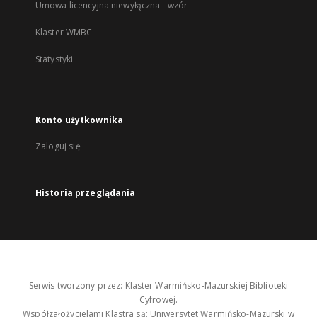
Umowa licencyjna niewyłączna - wzór
Klaster WMBC
Statystyki
Konto użytkownika
Zaloguj się
Historia przeglądania
Serwis tworzony przez: Klaster Warmińsko-Mazurskiej Biblioteki
Cyfrowej.
Współzałożycielami Klastra są: Uniwersytet Warmińsko-Mazurski w