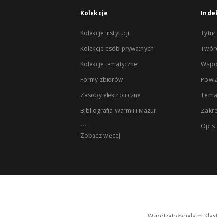
Kolekcje
Inde
Kolekcje instytucji
Tytuł
Kolekcje osób prywatnych
Twór
Kolekcje tematyczne
Wspó
Formy zbiorów
Powią
Zasoby elektroniczne
Tema
Bibliografia Warmii i Mazur
Zakr
...
Opis
Zobacz więcej
Współzałożycielami Klas