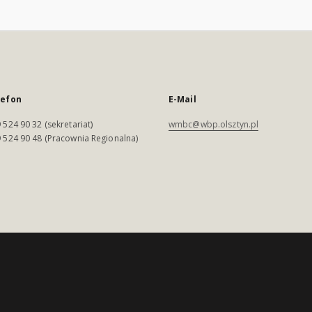
lefon
E-Mail
 524 90 32 (sekretariat)
wmbc@wbp.olsztyn.pl
 524 90 48 (Pracownia Regionalna)