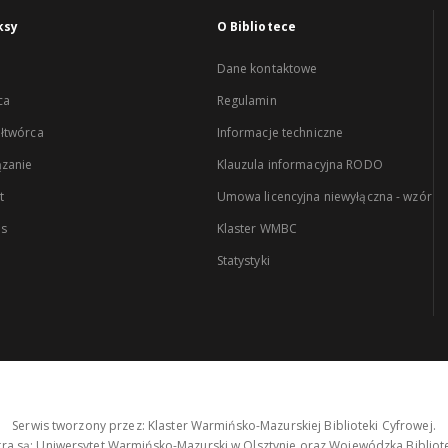
ksy
O Bibliotece
Dane kontaktowe
ca
Regulamin
łtwórca
Informacje techniczne
zanie
Klauzula informacyjna RODO
t
Umowa licencyjna niewyłączna - wzór
es
Klaster WMBC
Statystyki
Serwis tworzony przez: Klaster Warmińsko-Mazurskiej Biblioteki Cyfrowej.
tra są: Uniwersytet Warmińsko-Mazurski w Olsztynie oraz Wojewódzka Bibliote