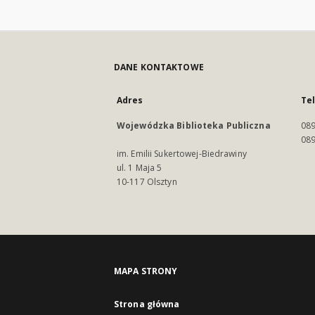
DANE KONTAKTOWE
Adres
Te
Wojewódzka Biblioteka Publiczna
089
089
im. Emilii Sukertowej-Biedrawiny
ul. 1 Maja 5
10-117 Olsztyn
MAPA STRONY
Strona główna