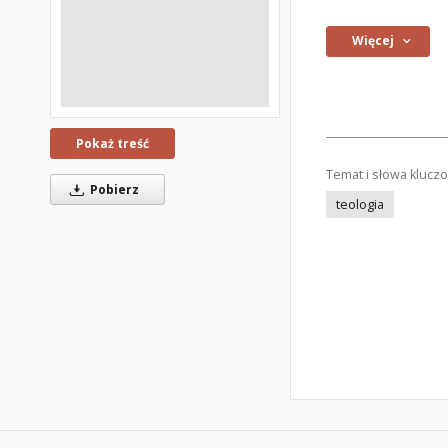
Więcej
Pokaż treść
Temat i słowa klucz
Pobierz
teologia