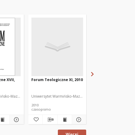
ne XVII,
Forum Teologiczne XI, 2010
Forum Teologiczne VI
2006
ińsko-Mazurski w Olsztynie
Uniwersytet Warmińsko-Mazurski. Wydział Teologii
Uniwersytet Warmińsko-
2010
2006
czasopismo
czasopismo
Więcej