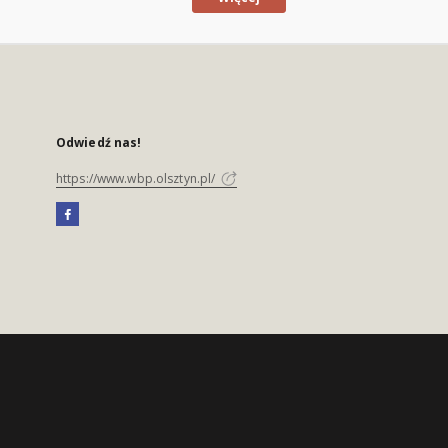
Odwiedź nas!
https://www.wbp.olsztyn.pl/