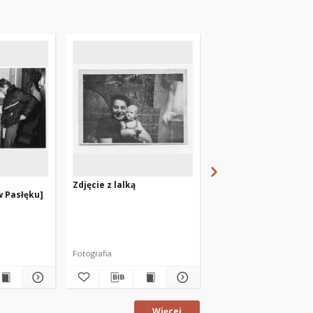
Zdjęcie z lalką
Z wizytą w Itzehoe [01
w Pasłęku]
Fotografia
Fotografia
Więcej