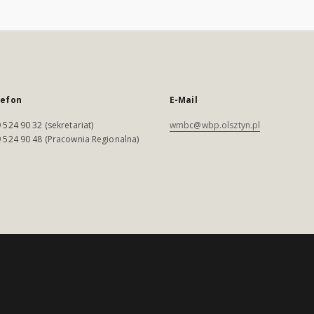
lefon
E-Mail
 524 90 32 (sekretariat)
wmbc@wbp.olsztyn.pl
 524 90 48 (Pracownia Regionalna)