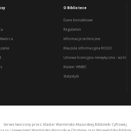
ksy
O Bibliotece
Dane kontaktowe
ca
Regulamin
łtwórca
Informacje techniczne
zanie
Klauzula informacyjna RODO
t
Umowa licencyjna niewyłączna - wzór
es
Klaster WMBC
Statystyki
Serwis tworzony przez: Klaster Warmińsko-Mazurskiej Biblioteki Cyfrowej.
tra są: Uniwersytet Warmińsko-Mazurski w Olsztynie oraz Wojewódzka Bibliote