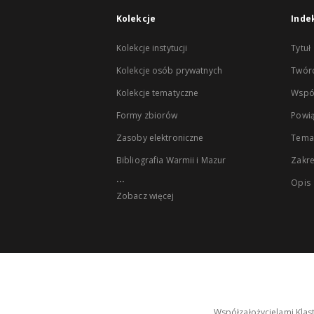
Kolekcje
Inde
Kolekcje instytucji
Tytuł
Kolekcje osób prywatnych
Twór
Kolekcje tematyczne
Wspó
Formy zbiorów
Powią
Zasoby elektroniczne
Tema
Bibliografia Warmii i Mazur
Zakr
...
Opis
Zobacz więcej
Współzałożycielami Klas