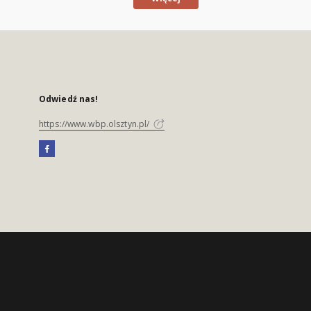
Odwiedź nas!
https://www.wbp.olsztyn.pl/