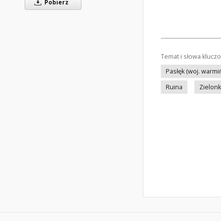
Pobierz
Temat i słowa klucz
Pasłęk (woj. warm
Ruina
Zielonk