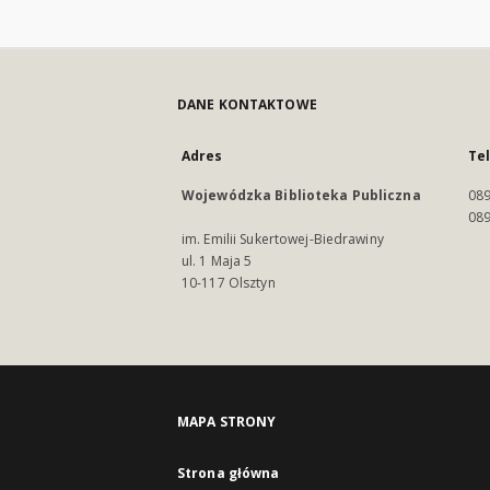
DANE KONTAKTOWE
Adres
Te
Wojewódzka Biblioteka Publiczna
089
089
im. Emilii Sukertowej-Biedrawiny
ul. 1 Maja 5
10-117 Olsztyn
MAPA STRONY
Strona główna