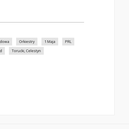
udowa
Orkiestry
1 Maja
PRL
rd
Torucki, Celestyn