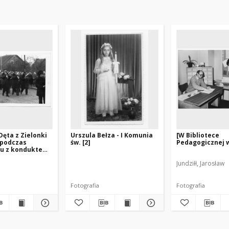
Dęta z Zielonki
Urszula Bełza - I Komunia
[W Bibliotece
 podczas
św. [2]
Pedagogicznej 
u z konduktem
wym
Jundziłł, Jarosław
Fotografia
Fotografia