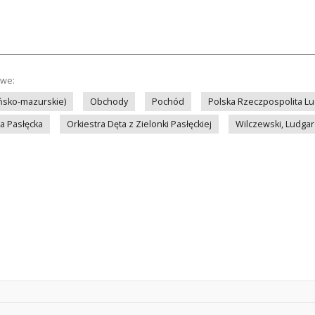
owe:
ińsko-mazurskie)
Obchody
Pochód
Polska Rzeczpospolita L
a Pasłęcka
Orkiestra Dęta z Zielonki Pasłęckiej
Wilczewski, Ludga