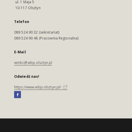
ul. 1 Maja 5
10-117 Olsztyn
Telefon
089 524 90 32 (sekretariat)
089 524 90 48 (Pracownia Regionalna)
E-Mail
wmbc@wbp.olsztyn.pl
Odwiedź nas!
https://www.wbp.olsztyn.pl/