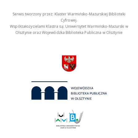
Serwis tworzony przez: Klaster Warmińsko-Mazurskiej Biblioteki
Cyfrowej.
Współzałożycielami Klastra są: Uniwersytet Warmińsko-Mazurski w
Olsztynie oraz Wojewódzka Biblioteka Publiczna w Olsztynie