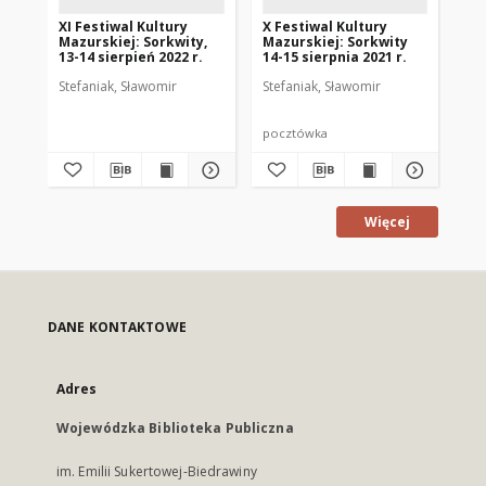
XI Festiwal Kultury
X Festiwal Kultury
XII
Mazurskiej: Sorkwity,
Mazurskiej: Sorkwity
Ma
13-14 sierpień 2022 r.
14-15 sierpnia 2021 r.
13.
Stefaniak, Sławomir
Stefaniak, Sławomir
Ste
pocztówka
po
Więcej
DANE KONTAKTOWE
Adres
Wojewódzka Biblioteka Publiczna
im. Emilii Sukertowej-Biedrawiny