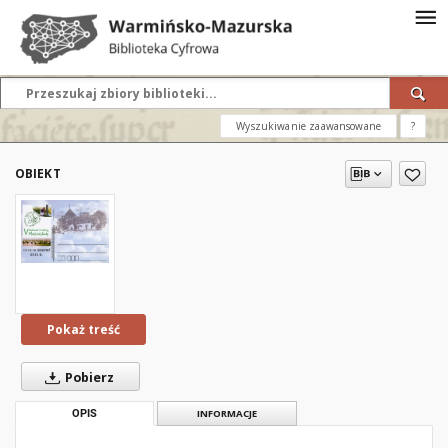
Wyszukiwanie zaawansowane
?
OBIEKT
Pokaż treść
Pobierz
OPIS
INFORMACJE