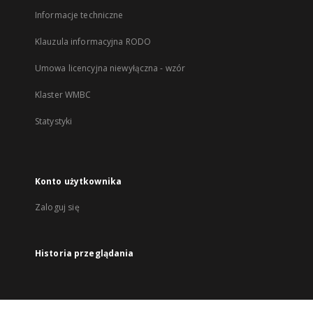
Informacje techniczne
Klauzula informacyjna RODO
Umowa licencyjna niewyłączna - wzór
Klaster WMBC
Statystyki
Konto użytkownika
Zaloguj się
Historia przeglądania