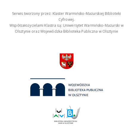
Serwis tworzony przez: Klaster Warmińsko-Mazurskiej Biblioteki
Cyfrowej.
Współzałożycielami Klastra są: Uniwersytet Warmińsko-Mazurski w
Olsztynie oraz Wojewódzka Biblioteka Publiczna w Olsztynie