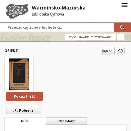
Wyszukiwanie zaawansowane
?
OBIEKT
Pokaż treść
Pobierz
OPIS
INFORMACJE