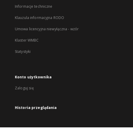
Informacje techniczne
Klauzula informacyjna RODO
Umowa licencyjna niewyłączna - wzór
Klaster WMBC
Statystyki
Konto użytkownika
Zaloguj się
Historia przeglądania