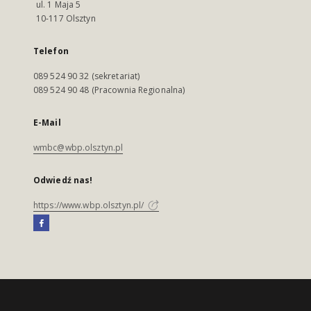
ul. 1 Maja 5
10-117 Olsztyn
Telefon
089 524 90 32 (sekretariat)
089 524 90 48 (Pracownia Regionalna)
E-Mail
wmbc@wbp.olsztyn.pl
Odwiedź nas!
https://www.wbp.olsztyn.pl/