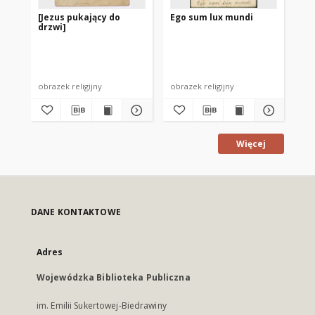
[Jezus pukający do
Ego sum lux mundi
Wes
drzwi]
Unie
obrazek religijny
obrazek religijny
po
Więcej
DANE KONTAKTOWE
Adres
Wojewódzka Biblioteka Publiczna
im. Emilii Sukertowej-Biedrawiny