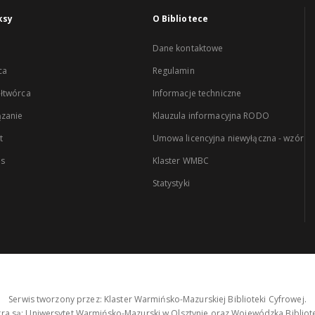
ksy
O Bibliotece
Dane kontaktowe
ca
Regulamin
łtwórca
Informacje techniczne
zanie
Klauzula informacyjna RODO
t
Umowa licencyjna niewyłączna - wzór
es
Klaster WMBC
Statystyki
Serwis tworzony przez: Klaster Warmińsko-Mazurskiej Biblioteki Cyfrowej.
tra są: Uniwersytet Warmińsko-Mazurski w Olsztynie oraz Wojewódzka Bibliote