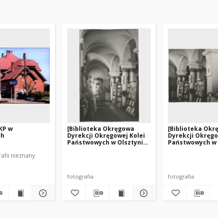
KP w
[Biblioteka Okręgowa
[Biblioteka Ok
ch
Dyrekcji Okręgowej Kolei
Dyrekcji Okręgo
Państwowych w Olsztynie.
Państwowych w 
1]
2]
afii nieznany
fotografia
fotografia