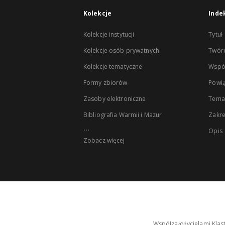
Kolekcje
Inde
Kolekcje instytucji
Tytuł
Kolekcje osób prywatnych
Twór
Kolekcje tematyczne
Wspó
Formy zbiorów
Powią
Zasoby elektroniczne
Tema
Bibliografia Warmii i Mazur
Zakr
...
Opis
Zobacz więcej
Współzałożycielami Klas