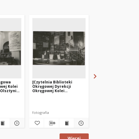
ręgowa
[Czytelnia Biblioteki
[Biblioteka Okręgow
wej Kolei
Okręgowej Dyrekcji
Dyrekcji Okręgowej K
Olsztynie.
Okręgowej Kolei
Państwowych w Olszt
Państwowych w Olsztynie]
3]
fotografia
fotografia
Więcej