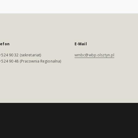
lefon
E-Mail
 524 90 32 (sekretariat)
wmbc@wbp.olsztyn.pl
 524 90 48 (Pracownia Regionalna)