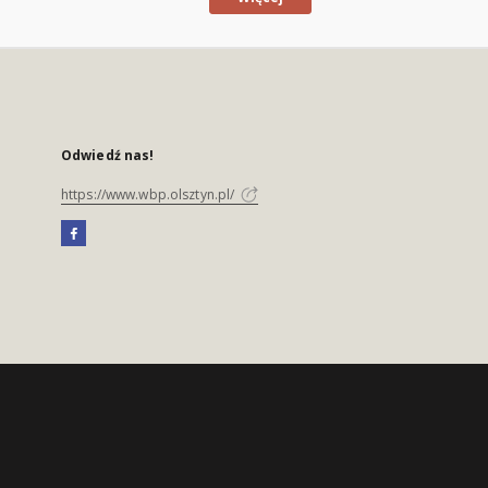
Odwiedź nas!
https://www.wbp.olsztyn.pl/