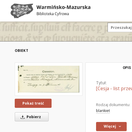
OBIEKT
OPIS
Tytuł:
[Cesja - list p
Pokaż treść
Rodzaj dokumentu:
blankiet
Pobierz
Więcej