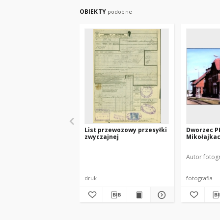
OBIEKTY
podobne
List przewozowy przesyłki
Dworzec P
zwyczajnej
Mikołajka
Autor fotogr
druk
fotografia