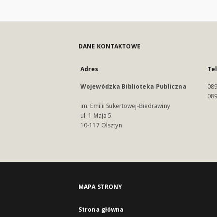
DANE KONTAKTOWE
Adres
Te
Wojewódzka Biblioteka Publiczna
089
089
im. Emilii Sukertowej-Biedrawiny
ul. 1 Maja 5
10-117 Olsztyn
MAPA STRONY
Strona główna