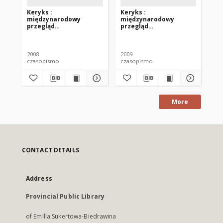
Keryks :
Keryks :
Ke
międzynarodowy
międzynarodowy
mi
przegląd
przegląd
pr
katechetyczno-
katechetyczno-
ka
pedagogicznoreligijny :
pedagogicznoreligijny :
pe
internationale
internationale
in
religionspädagogisch-
religionspädagogisch-
re
2008
2009
200
katechetische
katechetische
ka
czasopismo
czasopismo
cz
Randschau VII (2008)
Randschau VIII (2009)
Ra
More
CONTACT DETAILS
Address
Provincial Public Library
of Emilia Sukertowa-Biedrawina