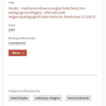
Title:
Keryks : międzynarodowy przegląd katechetyczno-
pedagogicznoreligijny : internationale
religionspädagogisch-katechetische Randschau VI (2007)
Date:
2007
Rodzaj dokumentu:
czasopismo
More
Subject and keywords:
katechetyka
edukacja religijna
kościół katolicki