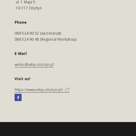
ul. 1 Maja 5
10-117 Olsztyn
Phone
089 524 90 32 (secretariat)
089 524 90 48 (Regional Workshop)
E-Mail
wmbc@wbp.olsztyn.pl
Visit us!
https://www.wbp.olsztyn.pl/